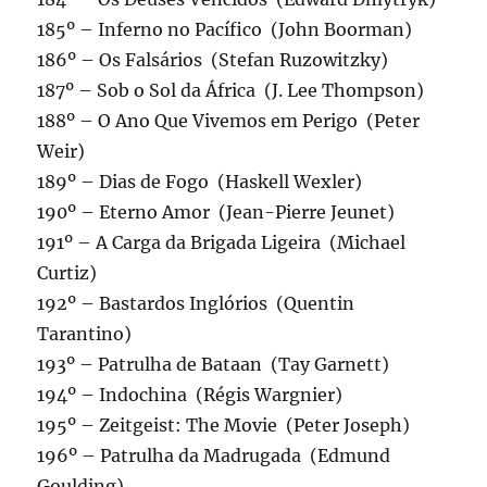
185º – Inferno no Pacífico (John Boorman)
186º – Os Falsários (Stefan Ruzowitzky)
187º – Sob o Sol da África (J. Lee Thompson)
188º – O Ano Que Vivemos em Perigo (Peter
Weir)
189º – Dias de Fogo (Haskell Wexler)
190º – Eterno Amor (Jean-Pierre Jeunet)
191º – A Carga da Brigada Ligeira (Michael
Curtiz)
192º – Bastardos Inglórios (Quentin
Tarantino)
193º – Patrulha de Bataan (Tay Garnett)
194º – Indochina (Régis Wargnier)
195º – Zeitgeist: The Movie (Peter Joseph)
196º – Patrulha da Madrugada (Edmund
Goulding)