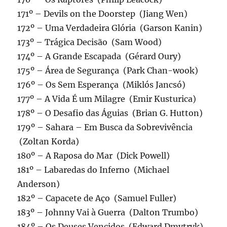
171º – Devils on the Doorstep (Jiang Wen)
172º – Uma Verdadeira Glória (Garson Kanin)
173º – Trágica Decisão (Sam Wood)
174º – A Grande Escapada (Gérard Oury)
175º – Área de Segurança (Park Chan-wook)
176º – Os Sem Esperança (Miklós Jancsó)
177º – A Vida É um Milagre (Emir Kusturica)
178º – O Desafio das Águias (Brian G. Hutton)
179º – Sahara – Em Busca da Sobrevivência
(Zoltan Korda)
180º – A Raposa do Mar (Dick Powell)
181º – Labaredas do Inferno (Michael
Anderson)
182º – Capacete de Aço (Samuel Fuller)
183º – Johnny Vai à Guerra (Dalton Trumbo)
184º – Os Deuses Vencidos (Edward Dmytryk)