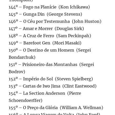
144º – Fogo na Planície (Kon Ichikawa)
145º – Gunga Din (George Stevens)
146º – O Céu por Testemunha (John Huston)
147º – Amar e Morrer (Douglas Sirk)
148º – A Cruz de Ferro (Sam Peckinpah)
149º – Barefoot Gen (Mori Masaki)
150º – O Destino de um Homem (Sergei
Bondarchuk)
151º – Prisioneiro das Montanhas (Sergei
Bodrov)
152º – Império do Sol (Steven Spielberg)
153º – Cartas de Iwo Jima (Clint Eastwood)
154º – La Section Anderson (Pierre
Schoendoerffer)
155º – O Preço da Glória (William A. Wellman)
156º – A Longa Viagem de Volta (John Ford)