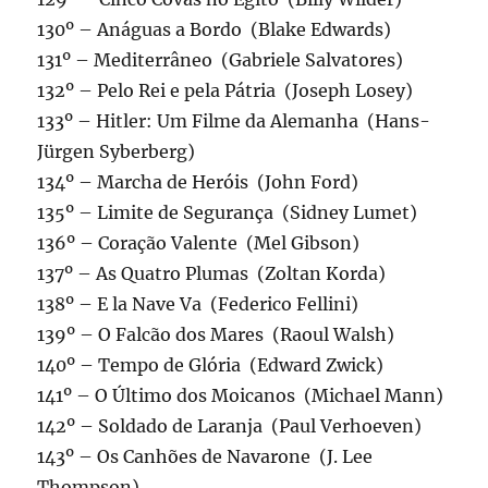
130º – Anáguas a Bordo (Blake Edwards)
131º – Mediterrâneo (Gabriele Salvatores)
132º – Pelo Rei e pela Pátria (Joseph Losey)
133º – Hitler: Um Filme da Alemanha (Hans-
Jürgen Syberberg)
134º – Marcha de Heróis (John Ford)
135º – Limite de Segurança (Sidney Lumet)
136º – Coração Valente (Mel Gibson)
137º – As Quatro Plumas (Zoltan Korda)
138º – E la Nave Va (Federico Fellini)
139º – O Falcão dos Mares (Raoul Walsh)
140º – Tempo de Glória (Edward Zwick)
141º – O Último dos Moicanos (Michael Mann)
142º – Soldado de Laranja (Paul Verhoeven)
143º – Os Canhões de Navarone (J. Lee
Thompson)