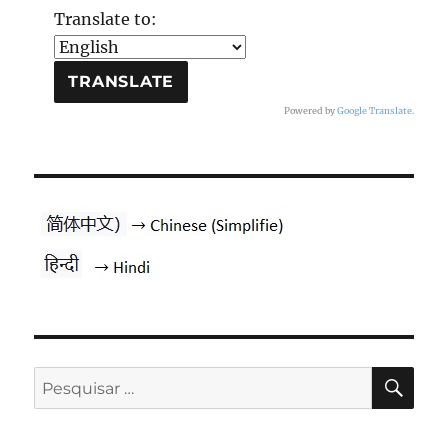
Translate to:
Powered by
Google Translate
.
PES
Pesquisar
por: