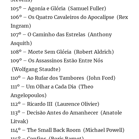
105º – Agonia e Glória (Samuel Fuller)
106º – Os Quatro Cavaleiros do Apocalipse (Rex
Ingram)
107º – O Caminho das Estrelas (Anthony
Asquith)
108º – Morte Sem Glória (Robert Aldrich)
109º – Os Assassinos Estão Entre Nós
(Wolfgang Staudte)
110º – Ao Rufar dos Tambores (John Ford)
111º – Um Olhar a Cada Dia (Theo
Angelopoulos)
112º – Ricardo III (Laurence Olivier)
113º – Decisão Antes do Amanhecer (Anatole
Litvak)
114º – The Small Back Room (Michael Powell)
115º – Confins (Boris Barnet)