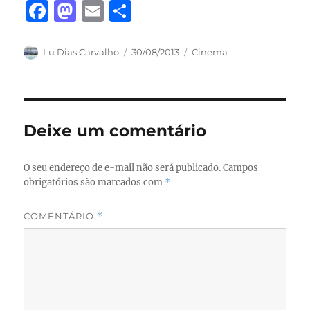
F
M
E
S
a
a
m
h
c
st
ai
a
Autor
Publicado
Categorias
Lu Dias Carvalho
30/08/2013
Cinema
em
e
o
l
re
b
d
o
o
Deixe um comentário
o
n
k
O seu endereço de e-mail não será publicado.
Campos
obrigatórios são marcados com
*
COMENTÁRIO
*