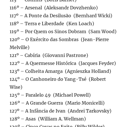
116º – Arsenal (Aleksandr Dovzhenko)
117º – A Ponte da Desilusão (Bernhard Wicki)
118º – Terra e Liberdade (Ken Loach)
119º – Por Quem os Sinos Dobram (Sam Wood)
120º – O Exército das Sombras (Jean-Pierre
Melville)
121º – Cabíria (Giovanni Pastrone)
122º – A Quermesse Histórica (Jacques Feyder)
123º – Colheita Amarga (Agnieszka Holland)
124º – O Canhoneiro do Yang-Tsé (Robert
Wise)
125º – Paralelo 49 (Michael Powell)
126º – A Grande Guerra (Mario Monicelli)
127º – A Infância de Ivan (Andrei Tarkovsky)
128º – Asas (William A. Wellman)
129º – Cinco Covas no Egito (Billy Wilder)