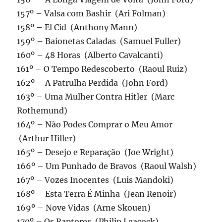
157º – Valsa com Bashir (Ari Folman)
158º – El Cid (Anthony Mann)
159º – Baionetas Caladas (Samuel Fuller)
160º – 48 Horas (Alberto Cavalcanti)
161º – O Tempo Redescoberto (Raoul Ruiz)
162º – A Patrulha Perdida (John Ford)
163º – Uma Mulher Contra Hitler (Marc
Rothemund)
164º – Não Podes Comprar o Meu Amor
(Arthur Hiller)
165º – Desejo e Reparação (Joe Wright)
166º – Um Punhado de Bravos (Raoul Walsh)
167º – Vozes Inocentes (Luis Mandoki)
168º – Esta Terra É Minha (Jean Renoir)
169º – Nove Vidas (Arne Skouen)
170º – Os Raptores (Philip Leacock)