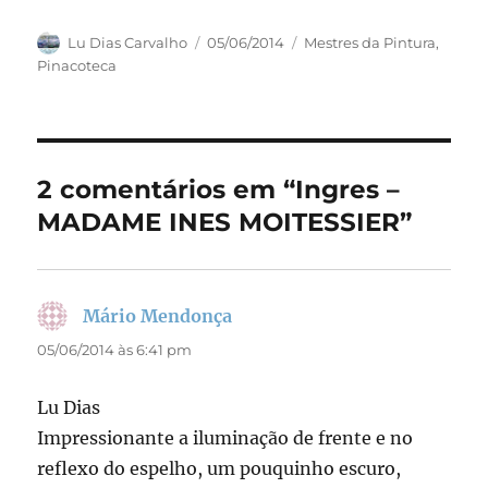
a
a
m
h
c
st
ai
a
Autor
Publicado
Categorias
Lu Dias Carvalho
05/06/2014
Mestres da Pintura
,
em
Pinacoteca
e
o
l
re
b
d
o
o
o
n
2 comentários em “Ingres –
k
MADAME INES MOITESSIER”
Mário Mendonça
disse:
05/06/2014 às 6:41 pm
Lu Dias
Impressionante a iluminação de frente e no
reflexo do espelho, um pouquinho escuro,