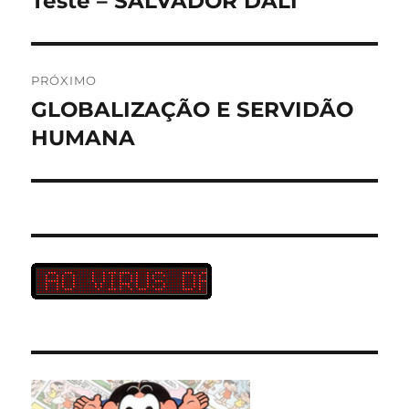
Teste – SALVADOR DALÍ
anterior:
Post
PRÓXIMO
GLOBALIZAÇÃO E SERVIDÃO
Próximo
post:
HUMANA