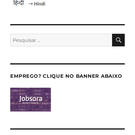
PES
Pesquisar
por:
EMPREGO? CLIQUE NO BANNER ABAIXO