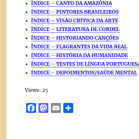
ÍNDICE – CANTO DA AMAZÔNIA
ÍNDICE – PINTORES BRASILEIROS
ÍNDICE – VISÃO CRÍTICA DA ARTE
ÍNDICE – LITERATURA DE CORDEL
ÍNDICE – HISTORIANDO CANÇÕES
ÍNDICE – FLAGRANTES DA VIDA REAL
ÍNDICE – HISTÓRIA DA HUMANIDADE
ÍNDICE – TESTES DE LÍNGUA PORTUGUES
ÍNDICE – DEPOIMENTOS/SAÚDE MENTAL
Views: 25
F
M
E
S
a
a
m
h
c
st
ai
a
e
o
l
re