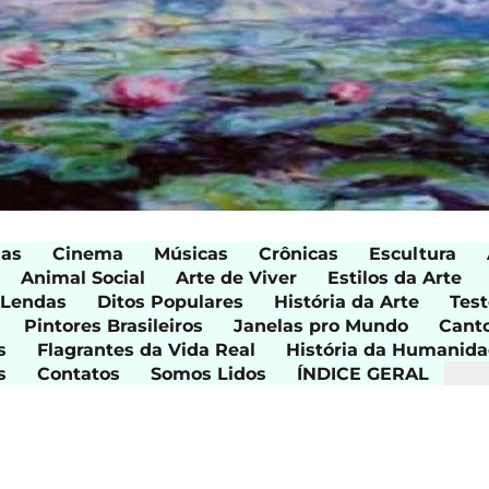
ias
Cinema
Músicas
Crônicas
Escultura
Animal Social
Arte de Viver
Estilos da Arte
 Lendas
Ditos Populares
História da Arte
Test
Pintores Brasileiros
Janelas pro Mundo
Cant
s
Flagrantes da Vida Real
História da Humanid
s
Contatos
Somos Lidos
ÍNDICE GERAL