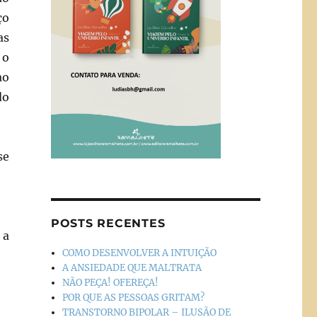
ço
as
 o
ao
do
se
POSTS RECENTES
 a
COMO DESENVOLVER A INTUIÇÃO
A ANSIEDADE QUE MALTRATA
NÃO PEÇA! OFEREÇA!
POR QUE AS PESSOAS GRITAM?
TRANSTORNO BIPOLAR – ILUSÃO DE