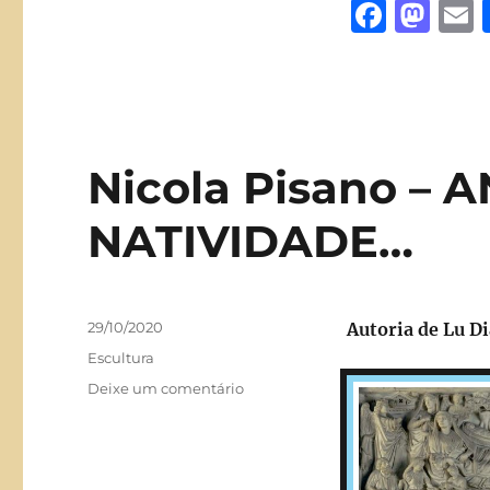
F
M
a
a
c
st
a
e
o
l
b
d
Nicola Pisano –
o
o
o
n
NATIVIDADE…
k
Publicado
29/10/2020
Autoria de Lu D
em
Categorias
Escultura
em
Deixe um comentário
Nicola
Pisano
–
ANUNCIAÇÃO,