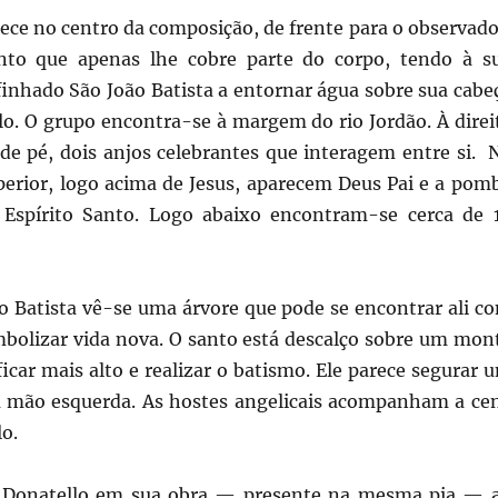
rece no centro da composição, de frente para o observado
o que apenas lhe cobre parte do corpo, tendo à s
inhado São João Batista a entornar água sobre sua cabe
lo. O grupo encontra-se à margem do rio Jordão. À direi
 de pé, dois anjos celebrantes que interagem entre si. 
uperior, logo acima de Jesus, aparecem Deus Pai e a pom
 Espírito Santo. Logo abaixo encontram-se cerca de 
ão Batista vê-se uma árvore que pode se encontrar ali c
imbolizar vida nova. O santo está descalço sobre um mon
ficar mais alto e realizar o batismo. Ele parece segurar 
 mão esquerda. As hostes angelicais acompanham a ce
o.
e Donatello em sua obra — presente na mesma pia — 