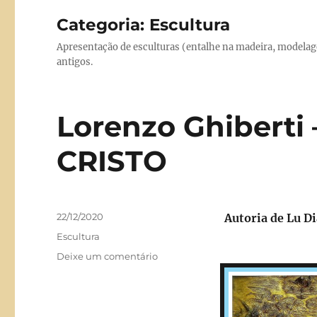
Categoria:
Escultura
Apresentação de esculturas (entalhe na madeira, modelag
antigos.
Lorenzo Ghiberti
CRISTO
Publicado
22/12/2020
Autoria de Lu D
em
Categorias
Escultura
em
Deixe um comentário
Lorenzo
Ghiberti
–
O