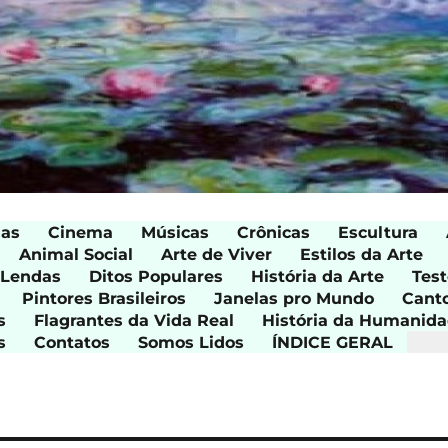
ias
Cinema
Músicas
Crônicas
Escultura
Animal Social
Arte de Viver
Estilos da Arte
 Lendas
Ditos Populares
História da Arte
Test
Pintores Brasileiros
Janelas pro Mundo
Cant
s
Flagrantes da Vida Real
História da Humanid
s
Contatos
Somos Lidos
ÍNDICE GERAL