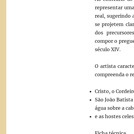
representar uma
real, sugerindo 
se projetem cla
dos precursor
compor o pregue
século XIV.
O artista carac
compreenda o re
Cristo, o Cordei
São João Batist
água sobre a cab
e as hostes cele
Ficha técnica