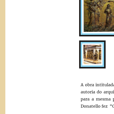
BATISMO
DE
CRISTO
A obra intitula
autoria do arqu
para a mesma pi
Donatello fez “