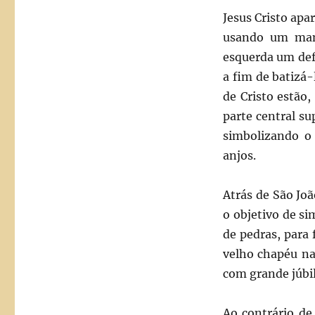
Jesus Cristo apa
usando um mant
esquerda um def
a fim de batizá-
de Cristo estão,
parte central s
simbolizando o
anjos.
Atrás de São Jo
o objetivo de s
de pedras, para 
velho chapéu na
com grande júbil
Ao contrário d