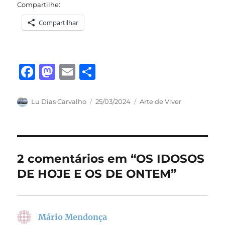
Compartilhe:
Compartilhar
F
M
E
S
a
a
m
h
c
st
ai
a
Autor
Publicado
Categorias
Lu Dias Carvalho
25/03/2024
Arte de Viver
em
e
o
l
re
b
d
o
o
2 comentários em “OS IDOSOS
o
n
DE HOJE E OS DE ONTEM”
k
Mário Mendonça
disse: