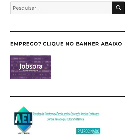
PES
Pesquisar
por:
EMPREGO? CLIQUE NO BANNER ABAIXO