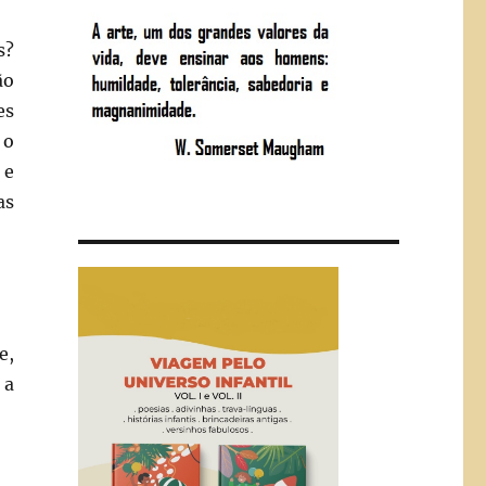
s?
ão
es
 o
 e
as
e,
 a