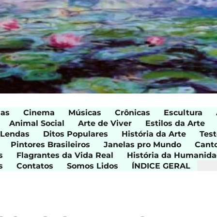
ias
Cinema
Músicas
Crônicas
Escultura
Animal Social
Arte de Viver
Estilos da Arte
 Lendas
Ditos Populares
História da Arte
Test
Pintores Brasileiros
Janelas pro Mundo
Cant
s
Flagrantes da Vida Real
História da Humanid
s
Contatos
Somos Lidos
ÍNDICE GERAL