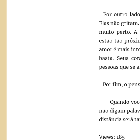
Por outro lado
Elas não gritam
muito perto. A 
estão tão próxi
amor é mais int
basta. Seus co
pessoas que se 
Por fim, o pens
— Quando vocês
não digam palav
distância será t
Views: 185