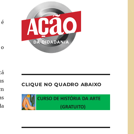
 é
 o
tá
us
CLIQUE NO QUADRO ABAIXO
am
as
da