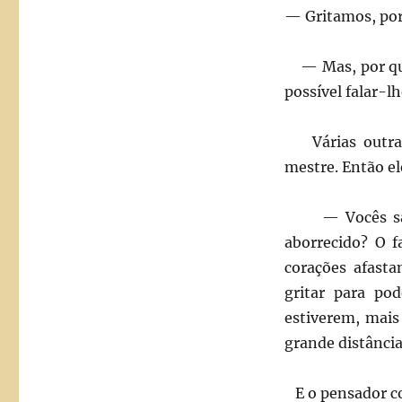
— Gritamos, por
— Mas, por que 
possível falar-
Várias outras
mestre. Então el
— Vocês sabem
aborrecido? O f
corações afasta
gritar para po
estiverem, mais 
grande distância
E o pensador co