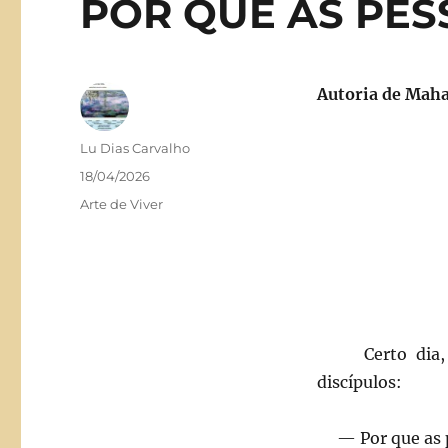
POR QUE AS PES
Autoria de Mah
Autor
Lu Dias Carvalho
Publicado
18/04/2026
em
Categorias
Arte de Viver
Certo dia, um
discípulos:
— Por que as pe