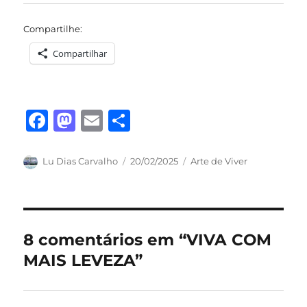
Compartilhe:
Compartilhar
F
M
E
S
a
a
m
h
c
st
ai
a
Autor
Publicado
Categorias
Lu Dias Carvalho
20/02/2025
Arte de Viver
em
e
o
l
re
b
d
o
o
8 comentários em “VIVA COM
o
n
MAIS LEVEZA”
k