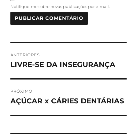
Notifique-me sobre novas publicações por e-mail.
Navegação
ANTERIORES
de
LIVRE-SE DA INSEGURANÇA
Post
anterior:
Post
PRÓXIMO
AÇÚCAR x CÁRIES DENTÁRIAS
Próximo
post: