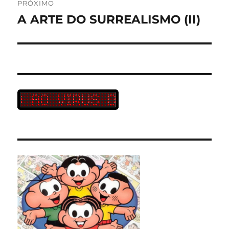
PRÓXIMO
A ARTE DO SURREALISMO (II)
Próximo
post: