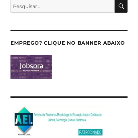
PES
Pesquisar
por:
EMPREGO? CLIQUE NO BANNER ABAIXO