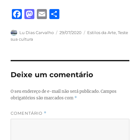
F
M
E
S
a
a
m
h
c
st
ai
a
Autor
Publicado
Categorias
Lu Dias Carvalho
29/07/2020
Estilos da Arte
,
Teste
em
sua cultura
e
o
l
re
b
d
o
o
o
n
Deixe um comentário
k
O seu endereço de e-mail não será publicado.
Campos
obrigatórios são marcados com
*
COMENTÁRIO
*