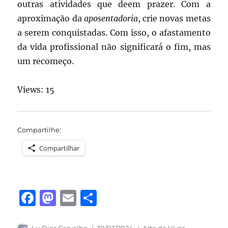
outras atividades que deem prazer. Com a
aproximação da
aposentadoria
, crie novas metas
a serem conquistadas. Com isso, o afastamento
da vida profissional não significará o fim, mas
um recomeço.
Views: 15
Compartilhe:
Compartilhar
F
M
E
S
a
a
m
h
Autor
Publicado
Categorias
Lu Dias Carvalho
30/03/2024
Arte de Viver