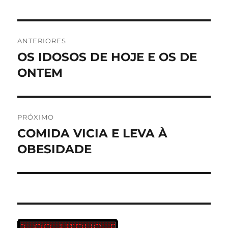
Navegação
ANTERIORES
de
OS IDOSOS DE HOJE E OS DE
Post
anterior:
ONTEM
Post
PRÓXIMO
COMIDA VICIA E LEVA À
Próximo
post:
OBESIDADE