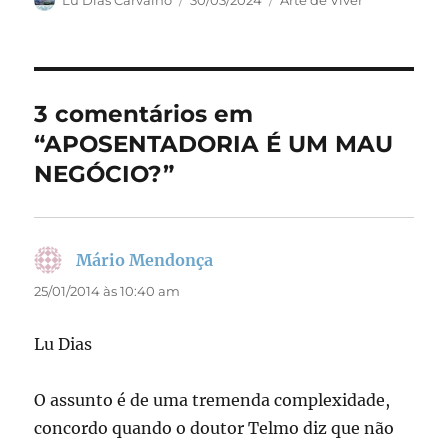
c
st
ai
a
em
e
o
l
re
b
d
o
o
3 comentários em
o
n
“APOSENTADORIA É UM MAU
k
NEGÓCIO?”
Mário Mendonça
disse:
25/01/2014 às 10:40 am
Lu Dias
O assunto é de uma tremenda complexidade,
concordo quando o doutor Telmo diz que não