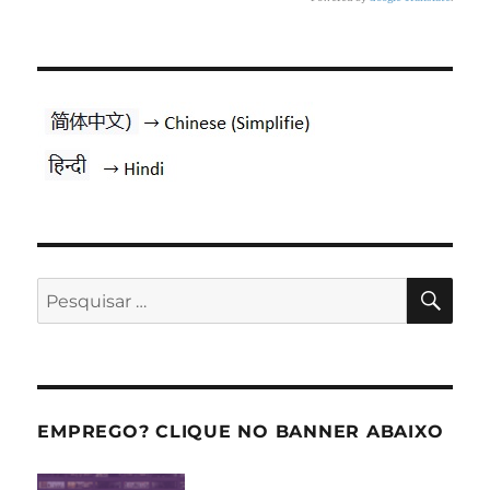
PES
Pesquisar
por:
EMPREGO? CLIQUE NO BANNER ABAIXO