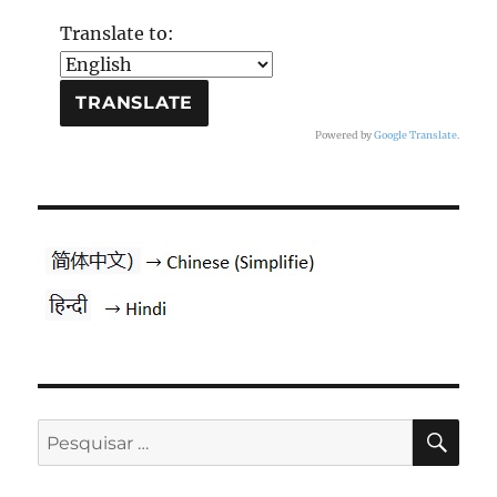
Translate to:
Powered by
Google Translate
.
PES
Pesquisar
por: