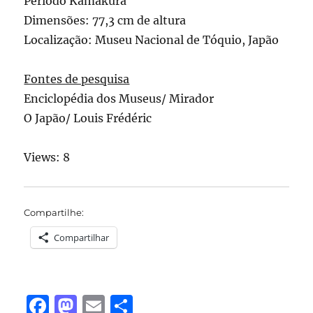
Período Kamakura
Dimensões: 77,3 cm de altura
Localização: Museu Nacional de Tóquio, Japão
Fontes de pesquisa
Enciclopédia dos Museus/ Mirador
O Japão/ Louis Frédéric
Views: 8
Compartilhe:
Compartilhar
F
M
E
S