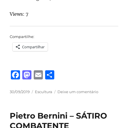
Views: 7
Compartilhe:
Compartilhar
F
M
E
S
a
a
m
h
c
st
ai
a
Publicado
Categorias
em
30/09/2019
Escultura
Deixe um comentário
em
Pietro
e
o
l
re
Bernini
b
d
–
Pietro Bernini – SÁTIRO
SACRIFÍCIO
o
o
DE
COMBATENTE
MARCO