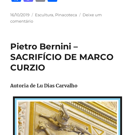
a
a
m
h
c
st
ai
a
Publicado
Categorias
16/10/2019
Escultura
,
Pinacoteca
Deixe um
em
em
comentário
e
o
l
re
Juni
b
d
Shinso
–
o
o
Pietro Bernini –
GUARDIÃO
o
n
DIVINO
SACRIFÍCIO DE MARCO
k
CURZIO
Autoria de Lu Dias Carvalho