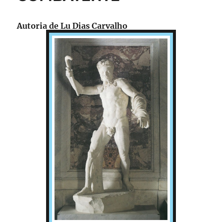
o
n
CURZIO
k
Autoria de Lu Dias Carvalho