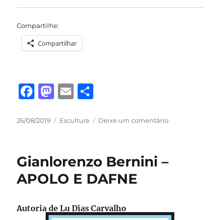
Compartilhe:
Compartilhar
F
M
E
S
a
a
m
h
c
st
ai
a
Publicado
Categorias
em
26/08/2019
Escultura
Deixe um comentário
em
LAOCOONTE
e
o
l
re
E
b
d
SEUS
Gianlorenzo Bernini –
FILHOS
o
o
APOLO E DAFNE
o
n
k
Autoria de Lu Dias Carvalho