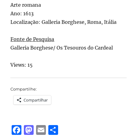
Arte romana
Ano: 1613
Localização: Galleria Borghese, Roma, Itália
Fonte de Pesquisa
Galleria Borghese/ Os Tesouros do Cardeal
Views: 15
Compartilhe:
Compartilhar
F
M
E
S