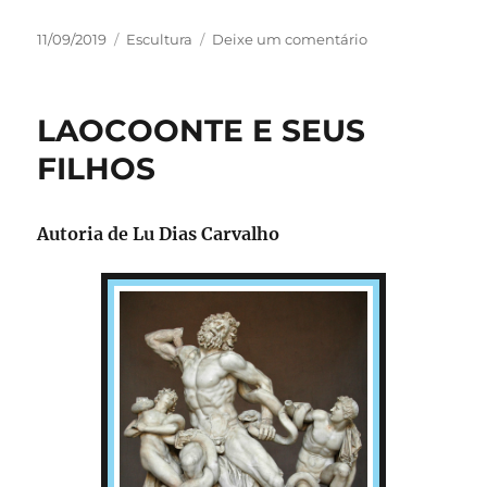
a
a
m
h
c
st
ai
a
Publicado
Categorias
em
11/09/2019
Escultura
Deixe um comentário
em
Antonio
e
o
l
re
Susini
b
d
–
LAOCOONTE E SEUS
TOURO
o
o
FARNESE
FILHOS
o
n
k
Autoria de Lu Dias Carvalho