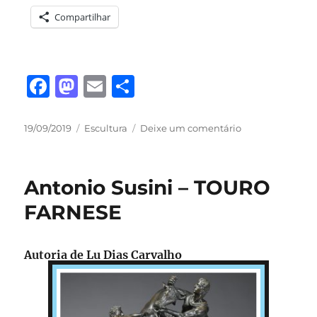
Compartilhar
F
M
E
S
a
a
m
h
c
st
ai
a
Publicado
Categorias
em
19/09/2019
Escultura
Deixe um comentário
em
Pietro
e
o
l
re
Bernini
b
d
–
Antonio Susini – TOURO
SÁTIRO
o
o
COMBATENTE
FARNESE
o
n
k
Autoria de Lu Dias Carvalho