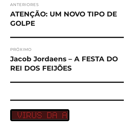
ANTERIORES
de
ATENÇÃO: UM NOVO TIPO DE
Post
anterior:
GOLPE
Post
PRÓXIMO
Jacob Jordaens – A FESTA DO
Próximo
post:
REI DOS FEIJÕES