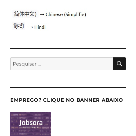
PES
Pesquisar
por:
EMPREGO? CLIQUE NO BANNER ABAIXO