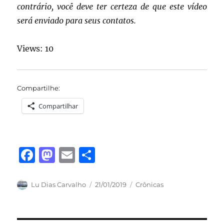
contrário, você deve ter certeza de que este vídeo
será enviado para seus contatos.
Views: 10
Compartilhe:
Compartilhar
F
M
E
S
a
a
m
h
c
st
ai
a
Autor
Publicado
Categorias
Lu Dias Carvalho
21/01/2019
Crônicas
em
e
o
l
re
b
d