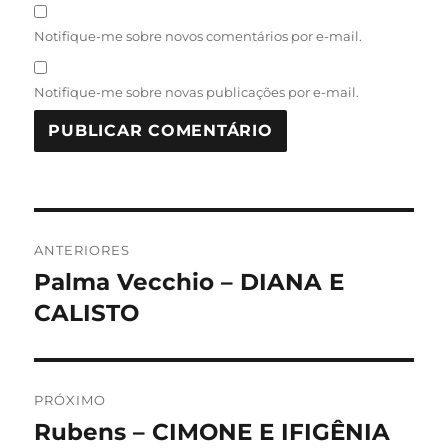
Notifique-me sobre novos comentários por e-mail.
Notifique-me sobre novas publicações por e-mail.
Navegação
ANTERIORES
de
Palma Vecchio – DIANA E
Post
anterior:
CALISTO
Post
PRÓXIMO
Rubens – CIMONE E IFIGÊNIA
Próximo