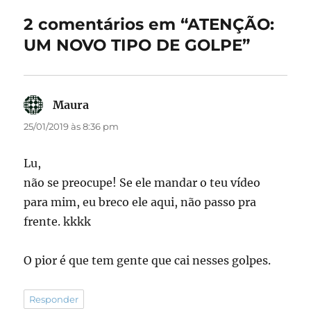
o
o
2 comentários em “ATENÇÃO:
o
n
UM NOVO TIPO DE GOLPE”
k
Maura
disse:
25/01/2019 às 8:36 pm
Lu,
não se preocupe! Se ele mandar o teu vídeo
para mim, eu breco ele aqui, não passo pra
frente. kkkk
O pior é que tem gente que cai nesses golpes.
Responder