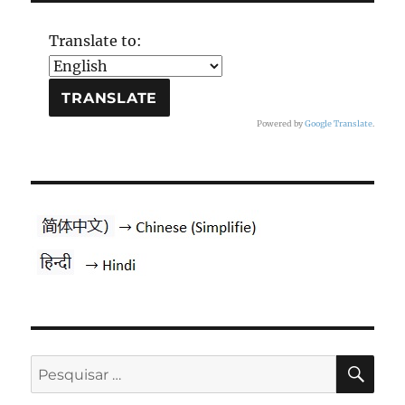
Translate to:
Powered by
Google Translate
.
PES
Pesquisar
por: