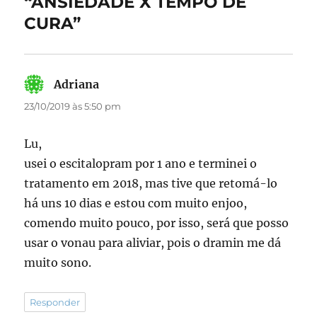
“ANSIEDADE X TEMPO DE
k
CURA”
Adriana
disse:
23/10/2019 às 5:50 pm
Lu,
usei o escitalopram por 1 ano e terminei o
tratamento em 2018, mas tive que retomá-lo
há uns 10 dias e estou com muito enjoo,
comendo muito pouco, por isso, será que posso
usar o vonau para aliviar, pois o dramin me dá
muito sono.
Responder