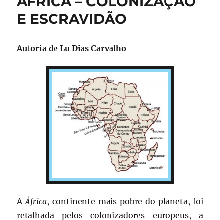
ÁFRICA – COLONIZAÇÃO
OLHA
o
o
DE
E ESCRAVIDÃO
o
n
UMA
ESCRI
k
HOLA
Autoria de
Lu Dias Carvalho
A
África
, continente mais pobre do planeta, foi
retalhada pelos colonizadores europeus, a