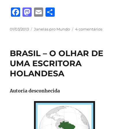
F
M
E
S
a
a
m
h
c
st
ai
a
Publicado
Categorias
em
01/03/2013
Janelas pro Mundo
4 comentários
em
ESPANHA
e
o
l
re
–
b
d
A
BRASIL – O OLHAR DE
CRUELDADE
o
o
DAS
UMA ESCRITORA
o
n
TOURADAS
HOLANDESA
k
Autoria desconhecida