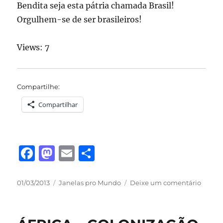
Bendita seja esta pátria chamada Brasil!
Orgulhem-se de ser brasileiros!
Views: 7
Compartilhe:
Compartilhar
F
M
E
S
a
a
m
h
c
st
ai
a
Publicado
Categorias
em
01/03/2013
Janelas pro Mundo
Deixe um comentário
em
BRASI
e
o
l
re
–
b
d
O