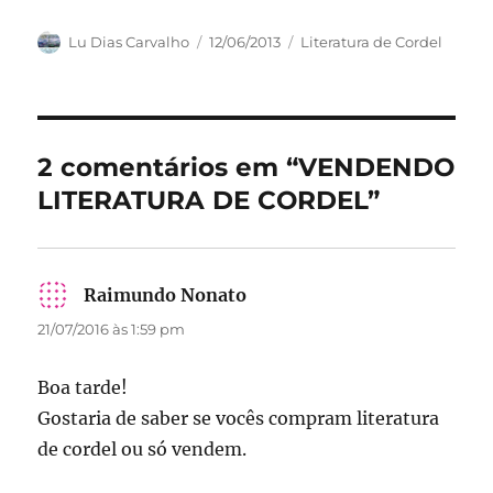
a
a
m
h
c
st
ai
a
Autor
Publicado
Categorias
Lu Dias Carvalho
12/06/2013
Literatura de Cordel
em
e
o
l
re
b
d
o
o
2 comentários em “VENDENDO
o
n
LITERATURA DE CORDEL”
k
Raimundo Nonato
disse:
21/07/2016 às 1:59 pm
Boa tarde!
Gostaria de saber se vocês compram literatura
de cordel ou só vendem.