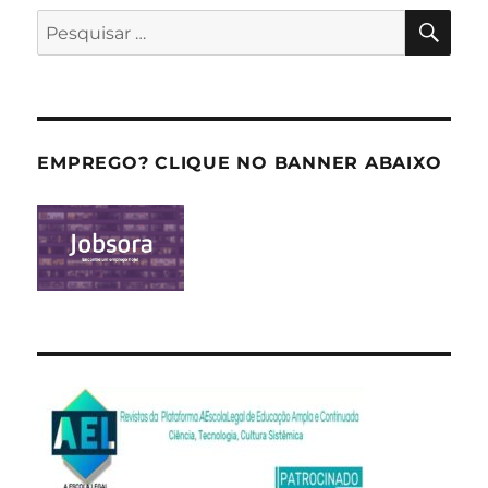
PES
Pesquisar
por:
EMPREGO? CLIQUE NO BANNER ABAIXO