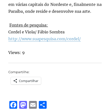
em várias capitais do Nordeste e, finalmente na
Paraíba, onde reside e desenvolve sua arte.
Fontes de pesquisa:
Cordel e Viola/ Fábio Sombra
http://www.suapesquisa.com/cordel/
Views: 9
Compartilhe:
Compartilhar
F
M
E
S