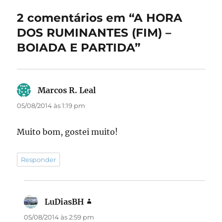
o
o
2 comentários em “A HORA
o
n
DOS RUMINANTES (FIM) –
k
BOIADA E PARTIDA”
Marcos R. Leal
disse:
05/08/2014 às 1:19 pm
Muito bom, gostei muito!
Responder
LuDiasBH
disse:
05/08/2014 às 2:59 pm