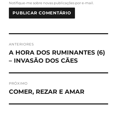
Notifique-me sobre novas publicações por e-mail.
Navegação
ANTERIORES
de
A HORA DOS RUMINANTES (6)
Post
anterior:
– INVASÃO DOS CÃES
Post
PRÓXIMO
COMER, REZAR E AMAR
Próximo
post: