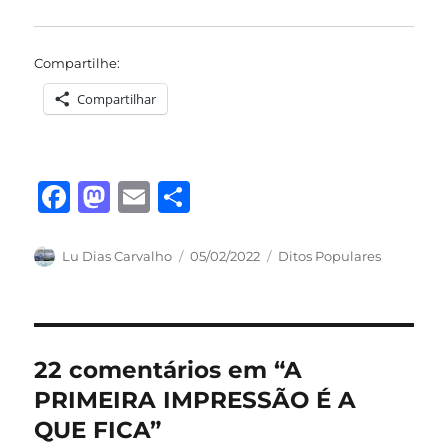
Compartilhe:
Compartilhar
F
M
E
S
a
a
m
h
c
st
ai
a
Autor
Publicado
Categorias
Lu Dias Carvalho
05/02/2022
Ditos Populares
em
e
o
l
re
b
d
o
o
22 comentários em “A
o
n
PRIMEIRA IMPRESSÃO É A
k
QUE FICA”