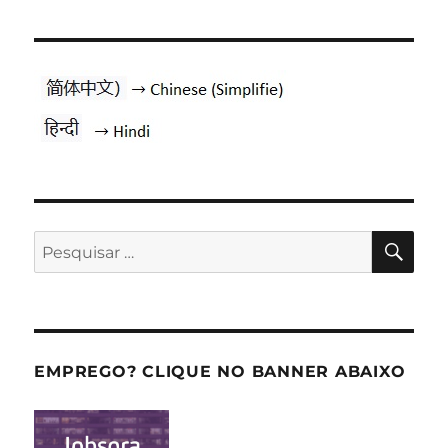
PES
Pesquisar
por:
EMPREGO? CLIQUE NO BANNER ABAIXO