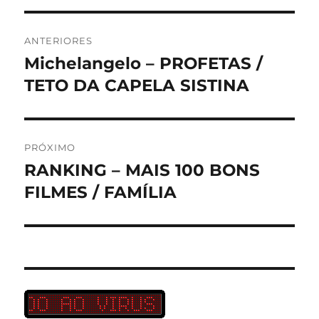
Navegação
ANTERIORES
de
Michelangelo – PROFETAS /
Post
anterior:
TETO DA CAPELA SISTINA
Post
PRÓXIMO
RANKING – MAIS 100 BONS
Próximo
post:
FILMES / FAMÍLIA