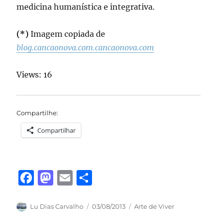
medicina humanística e integrativa.
(*)
Imagem copiada de
blog.cancaonova.com
.cancaonova.com
Views: 16
Compartilhe:
Compartilhar
F
M
E
S
a
a
m
h
c
st
ai
a
Autor
Publicado
Categorias
Lu Dias Carvalho
03/08/2013
Arte de Viver
em