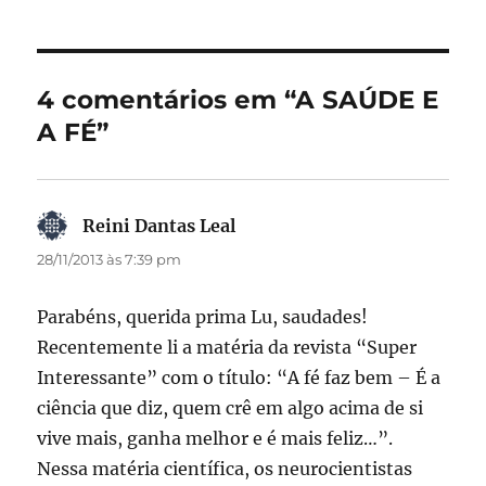
e
o
l
re
b
d
o
o
4 comentários em “A SAÚDE E
o
n
A FÉ”
k
Reini Dantas Leal
disse:
28/11/2013 às 7:39 pm
Parabéns, querida prima Lu, saudades!
Recentemente li a matéria da revista “Super
Interessante” com o título: “A fé faz bem – É a
ciência que diz, quem crê em algo acima de si
vive mais, ganha melhor e é mais feliz…”.
Nessa matéria científica, os neurocientistas