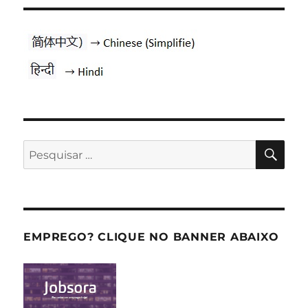
PES
Pesquisar
por:
EMPREGO? CLIQUE NO BANNER ABAIXO