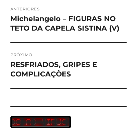
Navegação
ANTERIORES
de
Michelangelo – FIGURAS NO
Post
anterior:
TETO DA CAPELA SISTINA (V)
Post
PRÓXIMO
RESFRIADOS, GRIPES E
Próximo
post:
COMPLICAÇÕES