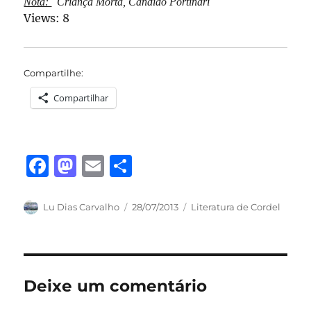
Nota:
Criança Morta
, Cândido Portinari
Views: 8
Compartilhe:
Compartilhar
F
M
E
S
a
a
m
h
c
st
ai
a
Autor
Publicado
Categorias
Lu Dias Carvalho
28/07/2013
Literatura de Cordel
em
e
o
l
re
b
d
o
o
Deixe um comentário
o
n