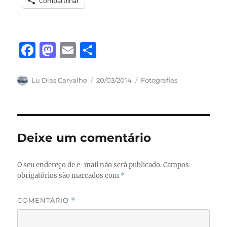
Compartilhar
F
M
E
S
a
a
m
h
c
st
ai
a
Autor
Publicado
Categorias
Lu Dias Carvalho
20/03/2014
Fotografias
em
e
o
l
re
b
d
o
o
Deixe um comentário
o
n
k
O seu endereço de e-mail não será publicado.
Campos
obrigatórios são marcados com
*
COMENTÁRIO
*