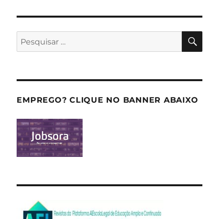
PES
Pesquisar
por:
EMPREGO? CLIQUE NO BANNER ABAIXO