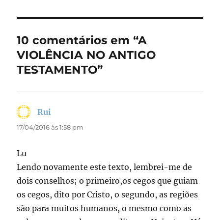
b
d
o
o
o
n
10 comentários em “A
k
VIOLÊNCIA NO ANTIGO
TESTAMENTO”
Rui
disse:
17/04/2016 às 1:58 pm
Lu
Lendo novamente este texto, lembrei-me de
dois conselhos; o primeiro,os cegos que guiam
os cegos, dito por Cristo, o segundo, as regiões
são para muitos humanos, o mesmo como as