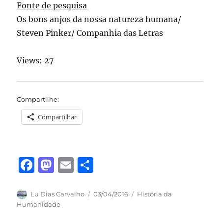
Fonte de pesquisa
Os bons anjos da nossa natureza humana/
Steven Pinker/ Companhia das Letras
Views: 27
Compartilhe:
Compartilhar
F
M
E
S
a
a
m
h
c
st
ai
a
Autor
Publicado
Categorias
Lu Dias Carvalho
03/04/2016
História da
em
Humanidade
e
o
l
re