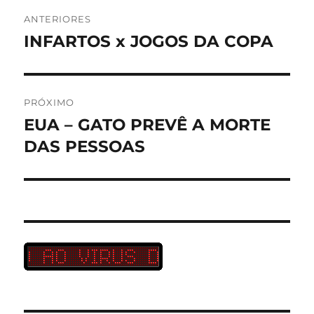
Navegação
ANTERIORES
de
INFARTOS x JOGOS DA COPA
Post
anterior:
Post
PRÓXIMO
EUA – GATO PREVÊ A MORTE
Próximo
post:
DAS PESSOAS