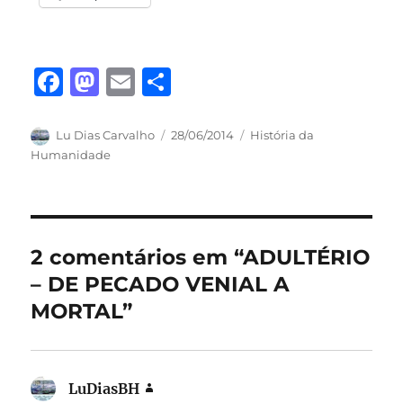
F
M
E
S
a
a
m
h
c
st
ai
a
Autor
Publicado
Categorias
Lu Dias Carvalho
28/06/2014
História da
em
Humanidade
e
o
l
re
b
d
o
o
o
n
2 comentários em “ADULTÉRIO
k
– DE PECADO VENIAL A
MORTAL”
LuDiasBH
disse: