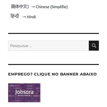
PES
Pesquisar
por:
EMPREGO? CLIQUE NO BANNER ABAIXO