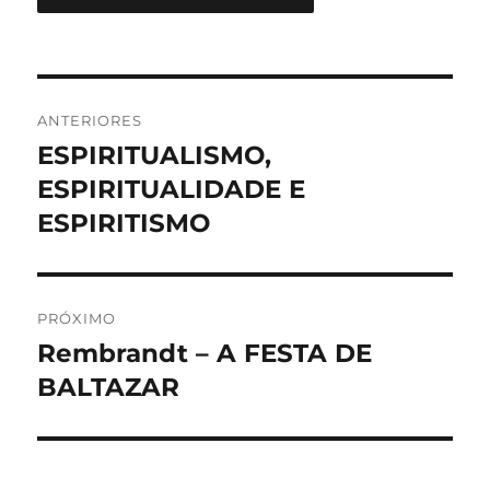
Navegação
ANTERIORES
de
ESPIRITUALISMO,
Post
anterior:
ESPIRITUALIDADE E
Post
ESPIRITISMO
PRÓXIMO
Rembrandt – A FESTA DE
Próximo
post:
BALTAZAR