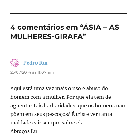
e
o
l
re
b
d
o
o
4 comentários em “ÁSIA – AS
o
n
MULHERES-GIRAFA”
k
Pedro Rui
disse:
25/07/2014 às 11:07 am
Aqui está uma vez mais o uso e abuso do
homem com a mulher. Por que ela tem de
aguentar tais barbaridades, que os homens não
põem em seus pescoços? É triste ver tanta
maldade cair sempre sobre ela.
Abraços Lu