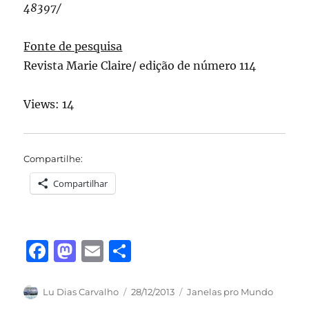
48397/
Fonte de pesquisa
Revista Marie Claire/ edição de número 114
Views: 14
Compartilhe:
Compartilhar
F
M
E
S
a
a
m
h
c
st
ai
a
Autor
Publicado
Categorias
Lu Dias Carvalho
28/12/2013
Janelas pro Mundo
em