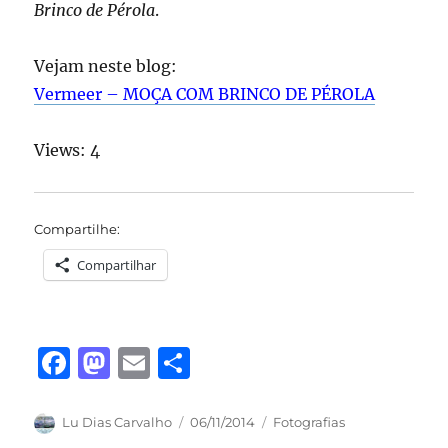
Brinco de Pérola
.
Vejam neste blog:
Vermeer – MOÇA COM BRINCO DE PÉROLA
Views: 4
Compartilhe:
Compartilhar
F
M
E
S
a
a
m
h
c
st
ai
a
Autor
Publicado
Categorias
Lu Dias Carvalho
06/11/2014
Fotografias
em