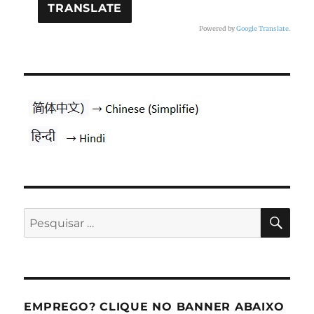
Powered by
Google Translate
.
PES
Pesquisar
por:
EMPREGO? CLIQUE NO BANNER ABAIXO