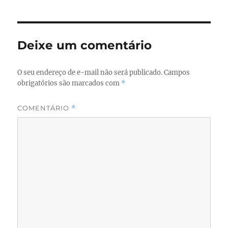
e
o
l
re
b
d
o
o
Deixe um comentário
o
n
k
O seu endereço de e-mail não será publicado.
Campos
obrigatórios são marcados com
*
COMENTÁRIO
*