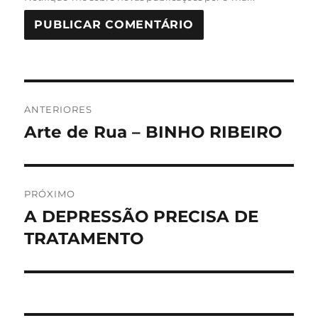
Navegação
ANTERIORES
de
Arte de Rua – BINHO RIBEIRO
Post
anterior:
Post
PRÓXIMO
A DEPRESSÃO PRECISA DE
Próximo
post:
TRATAMENTO