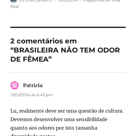
c
st
ai
a
Lu Dias Carvalho
13/03/2014
Flagrantes da Vida
em
Real
e
o
l
re
b
d
o
o
o
n
2 comentários em
k
“BRASILEIRA NÃO TEM ODOR
DE FÊMEA”
Patricia
disse:
13/03/2014 às 4:45 pm
Lu, realmente deve ser uma questão de cultura.
Devemos desenvolver uma sensibilidade
quanto aos odores por isto tamanha