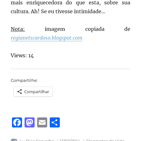
mais enriquecedora do que esta, sobre sua
cultura. Ah! Se eu tivesse intimidade…
Nota:
imagem copiada de
regianetscardoso.blogspot.com
Views: 14
Compartilhe:
Compartilhar
F
M
E
S
a
a
m
h
Autor
Publicado
Categorias