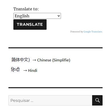
Translate to:
Powered by
Google Translate
.
PES
Pesquisar
por: