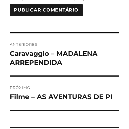
Navegação
ANTERIORES
de
Caravaggio – MADALENA
Post
anterior:
ARREPENDIDA
Post
PRÓXIMO
Filme – AS AVENTURAS DE PI
Próximo
post: