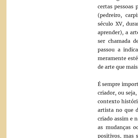
certas pessoas 
(pedreiro, carp
século XV, dura
aprender), a ar
ser chamada de
passou a indica
meramente estéti
de arte que mais
É sempre import
criador, ou sej
contexto histór
artista no que d
criado assim e 
as mudanças oc
positivos, mas