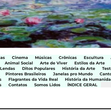
ias
Cinema
Músicas
Crônicas
Escultura
Animal Social
Arte de Viver
Estilos da Arte
 Lendas
Ditos Populares
História da Arte
Test
Pintores Brasileiros
Janelas pro Mundo
Cant
s
Flagrantes da Vida Real
História da Humanid
s
Contatos
Somos Lidos
ÍNDICE GERAL