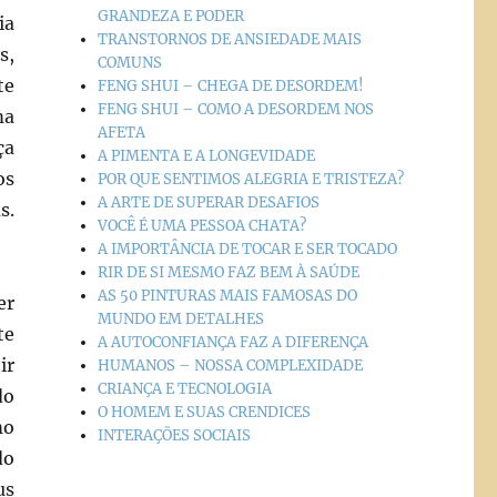
GRANDEZA E PODER
ia
TRANSTORNOS DE ANSIEDADE MAIS
s,
COMUNS
te
FENG SHUI – CHEGA DE DESORDEM!
FENG SHUI – COMO A DESORDEM NOS
ma
AFETA
ça
A PIMENTA E A LONGEVIDADE
os
POR QUE SENTIMOS ALEGRIA E TRISTEZA?
A ARTE DE SUPERAR DESAFIOS
s.
VOCÊ É UMA PESSOA CHATA?
A IMPORTÂNCIA DE TOCAR E SER TOCADO
RIR DE SI MESMO FAZ BEM À SAÚDE
AS 50 PINTURAS MAIS FAMOSAS DO
er
MUNDO EM DETALHES
te
A AUTOCONFIANÇA FAZ A DIFERENÇA
ir
HUMANOS – NOSSA COMPLEXIDADE
CRIANÇA E TECNOLOGIA
do
O HOMEM E SUAS CRENDICES
mo
INTERAÇÕES SOCIAIS
do
us