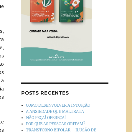
ue
s,
ta
e,
os
Ao
os
 a
ia
POSTS RECENTES
os
COMO DESENVOLVER A INTUIÇÃO
A ANSIEDADE QUE MALTRATA
NÃO PEÇA! OFEREÇA!
te
POR QUE AS PESSOAS GRITAM?
os
TRANSTORNO BIPOLAR – ILUSÃO DE