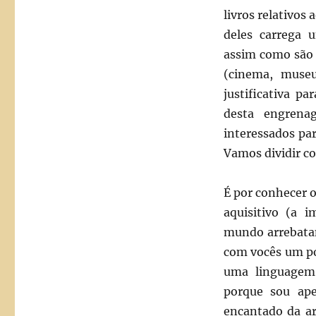
livros relativos
deles carrega 
assim como são 
(cinema, museu
justificativa p
desta engrena
interessados pa
Vamos dividir c
É por conhecer 
aquisitivo (a 
mundo arrebatan
com vocês um po
uma linguagem
porque sou ap
encantado da ar