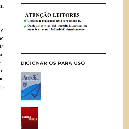
om
 e
me
te
a,
 O
DICIONÁRIOS PARA USO
te
ue
os