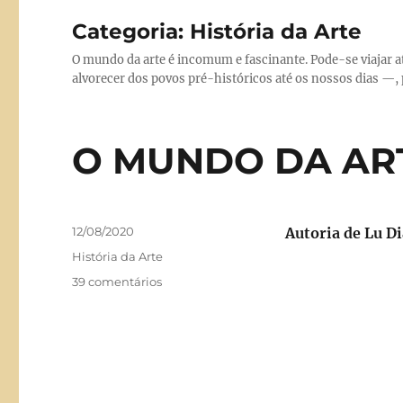
Categoria:
História da Arte
O mundo da arte é incomum e fascinante. Pode-se viajar a
alvorecer dos povos pré-históricos até os nossos dias —, p
O MUNDO DA ARTE
Publicado
12/08/2020
Autoria de Lu D
em
Categorias
História da Arte
em
39 comentários
O
MUNDO
DA
ARTE
(Aula
nº