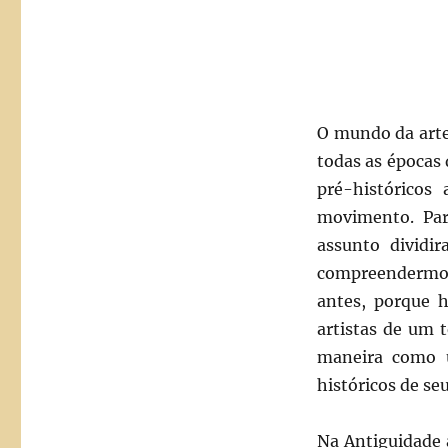
1)
O mundo da arte
todas as épocas
pré-históricos
movimento. Par
assunto divid
compreendermos
antes, porque 
artistas de um 
maneira como u
históricos de se
Na Antiguidade a