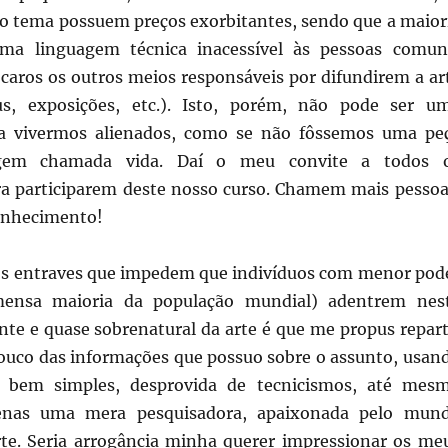
 ao tema possuem preços exorbitantes, sendo que a maior
uma linguagem técnica inacessível às pessoas comun
caros os outros meios responsáveis por difundirem a ar
s, exposições, etc.). Isto, porém, não pode ser u
ara vivermos alienados, como se não fôssemos uma pe
gem chamada vida. Daí o meu convite a todos 
ra participarem deste nosso curso. Chamem mais pessoa
onhecimento!
os entraves que impedem que indivíduos com menor pod
imensa maioria da população mundial) adentrem nes
te e quase sobrenatural da arte é que me propus repart
uco das informações que possuo sobre o assunto, usan
 bem simples, desprovida de tecnicismos, até mes
enas uma mera pesquisadora, apaixonada pelo mun
te. Seria arrogância minha querer impressionar os me