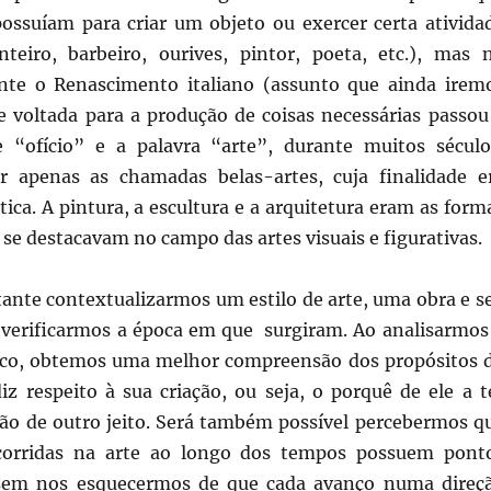
possuíam para criar um objeto ou exercer certa ativida
inteiro, barbeiro, ourives, pintor, poeta, etc.), mas 
nte o Renascimento italiano (assunto que ainda irem
te voltada para a produção de coisas necessárias passou
 “ofício” e a palavra “arte”, durante muitos século
r apenas as chamadas belas-artes, cuja finalidade e
ca. A pintura, a escultura e a arquitetura eram as form
 se destacavam no campo das artes visuais e figurativas.
ante contextualizarmos um estilo de arte, uma obra e s
a, verificarmos a época em que surgiram. Ao analisarmos
ico, obtemos uma melhor compreensão dos propósitos 
iz respeito à sua criação, ou seja, o porquê de ele a t
não de outro jeito. Será também possível percebermos q
orridas na arte ao longo dos tempos possuem pont
 sem nos esquecermos de que cada avanço numa direç