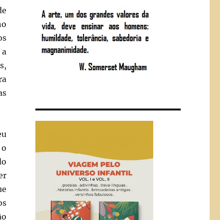
de
no
os
 a
s,
ra
as
eu
 o
do
er
ue
os
ão