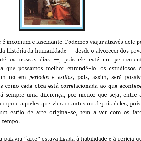
 é incomum e fascinante. Podemos viajar através dele p
 da história da humanidade — desde o alvorecer dos pov
 até os nossos dias —, pois ele está em permanen
a que possamos melhor entendê-lo, os estudiosos 
iram-no em
períodos
e
estilos
, pois, assim, será possív
 como cada obra está correlacionada ao que acontec
há sempre uma diferença, por menor que seja, entre 
tempo e aqueles que vieram antes ou depois deles, pois
m estilo de arte origina-se, tem a ver com os fat
u tempo.
 palavra “arte” estava ligada à habilidade e à perícia q