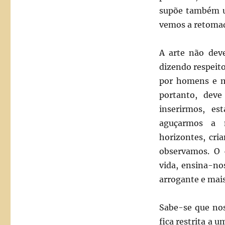
supõe também um
vemos a retomada
A arte não deve
dizendo respeito
por homens e mu
portanto, dev
inserirmos, e
aguçarmos a n
horizontes, cri
observamos. O 
vida, ensina-no
arrogante e mais
Sabe-se que no
fica restrita a 