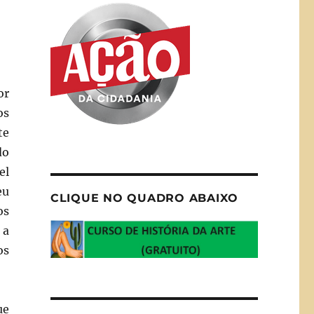
or
os
te
do
el
eu
CLIQUE NO QUADRO ABAIXO
os
 a
os
ue