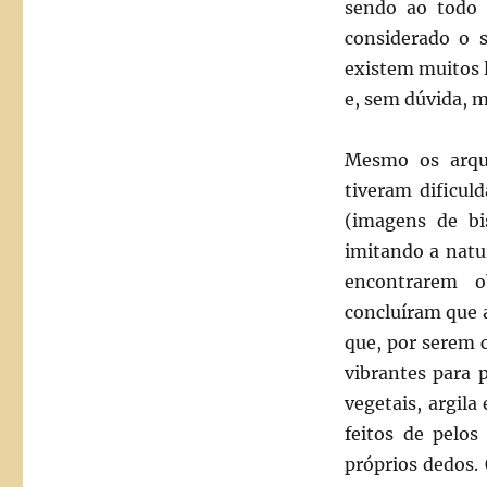
sendo ao todo 2
considerado o 
existem muitos l
e, sem dúvida, m
Mesmo os arque
tiveram dificul
(imagens de bi
imitando a natu
encontrarem o
concluíram que 
que, por serem 
vibrantes para p
vegetais, argila
feitos de pelo
próprios dedos.