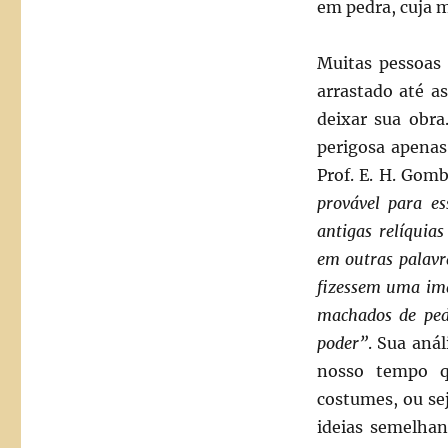
em pedra, cuja m
Muitas pessoas 
arrastado até a
deixar sua obr
perigosa apenas
Prof. E. H. Gomb
provável para es
antigas relíquia
em outras palavr
fizessem uma ima
machados de ped
poder”
. Sua aná
nosso tempo q
costumes, ou sej
ideias semelha