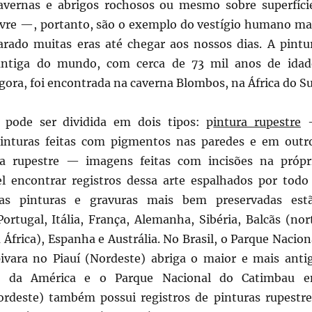
cavernas e abrigos rochosos ou mesmo sobre superfíci
livre —, portanto, são o exemplo do vestígio humano ma
arado muitas eras até chegar aos nossos dias. A pintu
antiga do mundo, com cerca de 73 mil anos de idad
gora, foi encontrada na caverna Blombos, na África do Su
e pode ser dividida em dois tipos: p
intura rupestre
inturas feitas com pigmentos nas paredes e em outr
ra rupestre — imagens feitas com incisões na própr
el encontrar registros dessa arte espalhados por todo
mas pinturas e gravuras mais bem preservadas est
ortugal, Itália, França, Alemanha, Sibéria, Balcãs (nor
África), Espanha e Austrália. No Brasil, o Parque Nacion
ivara no Piauí (Nordeste) abriga o maior e mais anti
re da América e o Parque Nacional do Catimbau 
deste) também possui registros de pinturas rupestre