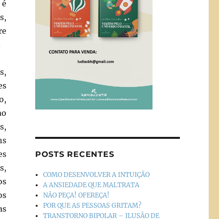
 é
s,
re
.
s,
es
o,
ao
s,
ns
es
POSTS RECENTES
s,
COMO DESENVOLVER A INTUIÇÃO
os
A ANSIEDADE QUE MALTRATA
os
NÃO PEÇA! OFEREÇA!
POR QUE AS PESSOAS GRITAM?
as
TRANSTORNO BIPOLAR – ILUSÃO DE