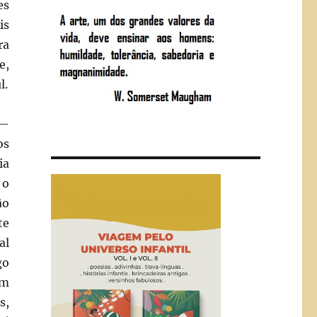
es
is
ra
e,
l.
—
os
ia
 o
ão
te
al
go
em
s,