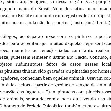
7 sítios arqueológicos só nessa região. Esse parque
segundo maior do Brasil. Além dos sítios mencionado
ocais no Brasil e no mundo com registros de arte rupest
uitos outros ainda não descobertos (ilustração à direita)
ólogos, ao depararem-se com as pinturas rupestre
dades para acreditar que muitas daquelas representaçõ
sões, mamutes ou renas) criadas com tanto realism
reza, pudessem remeter à última Era Glacial. Contudo, 
bjetos rudimentares feitos de ossos nesses locai
as pinturas tinham sido gravadas ou pintadas por home
caçadores, conheciam bem aqueles animais. Usavam cor
intá-las, feitas a partir de gordura e sangue de animai
 e carvão das fogueiras. Eram pintadas com pincéis tosc
s de animais, soprando com a boca ou fazendo uso d
 O homem do Período Paleolítico também criou escultur