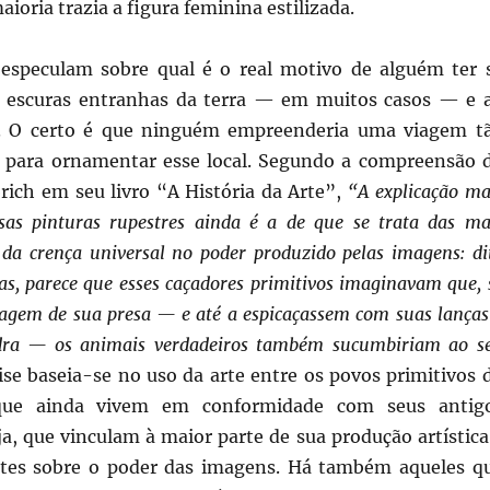
aioria trazia a figura feminina estilizada.
especulam sobre qual é o real motivo de alguém ter 
s escuras entranhas da terra — em muitos casos — e a
a. O certo é que ninguém empreenderia uma viagem t
 para ornamentar esse local. Segundo a compreensão 
rich em seu livro “A História da Arte”,
“A explicação ma
sas pinturas rupestres ainda é a de que se trata das ma
s da crença universal no poder produzido pelas imagens: di
as, parece que esses caçadores primitivos imaginavam que, 
gem de sua presa — e até a espicaçassem com suas lanças
ra — os animais verdadeiros também sucumbiriam ao s
lise baseia-se no uso da arte entre os povos primitivos 
ue ainda vivem em conformidade com seus antig
a, que vinculam à maior parte de sua produção artística
ntes sobre o poder das imagens. Há também aqueles q