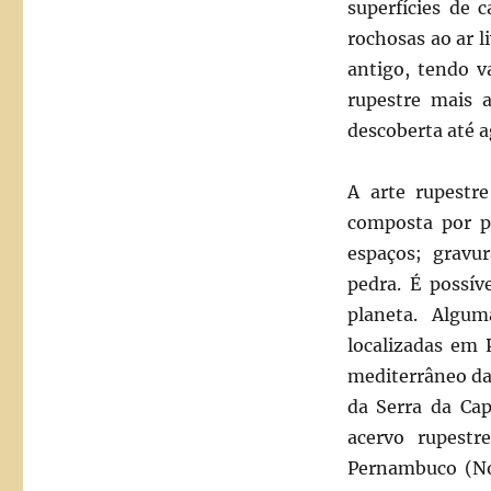
superfícies de 
rochosas ao ar 
antigo, tendo v
rupestre mais 
descoberta até a
A arte rupestr
composta por p
espaços; gravu
pedra. É possív
planeta. Algu
localizadas em P
mediterrâneo da 
da Serra da Cap
acervo rupest
Pernambuco (Nor