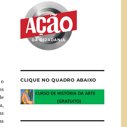
CLIQUE NO QUADRO ABAIXO
 o
os
de
a,
as
as