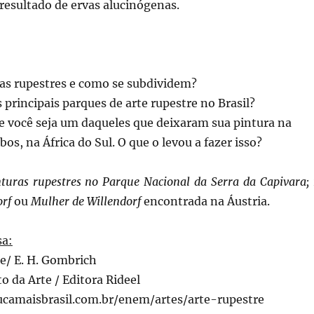
 resultado de ervas alucinógenas.
ras rupestres e como se subdividem?
s principais parques de arte rupestre no Brasil?
você seja um daqueles que deixaram sua pintura na
os, na África do Sul. O que o levou a fazer isso?
nturas rupestres no Parque Nacional da Serra da Capivara;
orf
ou
Mulher de Willendorf
encontrada na Áustria.
sa:
te/ E. H. Gombrich
 da Arte / Editora Rideel
camaisbrasil.com.br/enem/artes/arte-rupestre