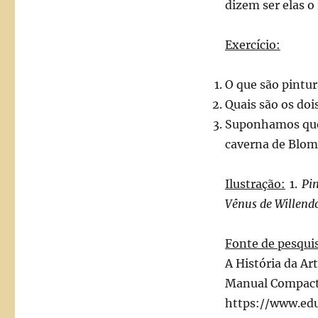
dizem ser elas o
Exercício:
O que são pintu
Quais são os doi
Suponhamos que 
caverna de Blomb
Ilustração:
1.
Pi
Vênus de Willend
Fonte de pesqui
A História da Ar
Manual Compacto
https://www.edu