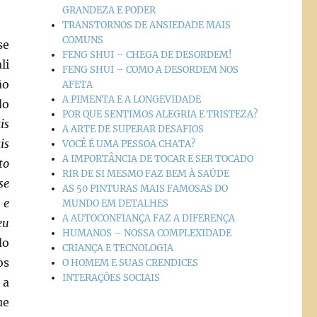
GRANDEZA E PODER
TRANSTORNOS DE ANSIEDADE MAIS
COMUNS
se
FENG SHUI – CHEGA DE DESORDEM!
li
FENG SHUI – COMO A DESORDEM NOS
ão
AFETA
A PIMENTA E A LONGEVIDADE
do
POR QUE SENTIMOS ALEGRIA E TRISTEZA?
is
A ARTE DE SUPERAR DESAFIOS
is
VOCÊ É UMA PESSOA CHATA?
A IMPORTÂNCIA DE TOCAR E SER TOCADO
to
RIR DE SI MESMO FAZ BEM À SAÚDE
se
AS 50 PINTURAS MAIS FAMOSAS DO
 e
MUNDO EM DETALHES
A AUTOCONFIANÇA FAZ A DIFERENÇA
eu
HUMANOS – NOSSA COMPLEXIDADE
do
CRIANÇA E TECNOLOGIA
os
O HOMEM E SUAS CRENDICES
INTERAÇÕES SOCIAIS
 a
ue