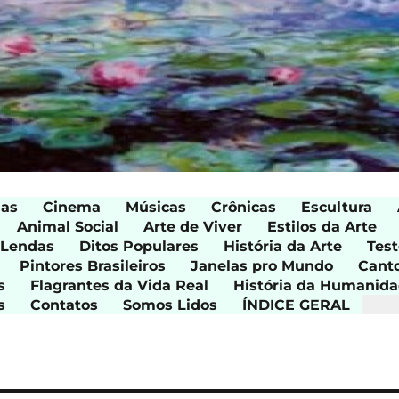
ias
Cinema
Músicas
Crônicas
Escultura
Animal Social
Arte de Viver
Estilos da Arte
 Lendas
Ditos Populares
História da Arte
Test
Pintores Brasileiros
Janelas pro Mundo
Cant
s
Flagrantes da Vida Real
História da Humanid
s
Contatos
Somos Lidos
ÍNDICE GERAL