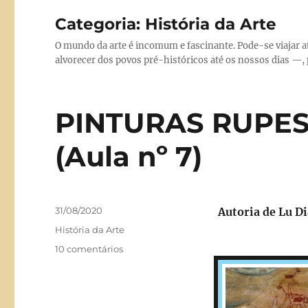
Categoria:
História da Arte
O mundo da arte é incomum e fascinante. Pode-se viajar a
alvorecer dos povos pré-históricos até os nossos dias —, p
PINTURAS RUPES
(Aula nº 7)
Publicado
31/08/2020
Autoria de Lu D
em
Categorias
História da Arte
em
10 comentários
PINTURAS
RUPESTRES
E
ESCULTURA