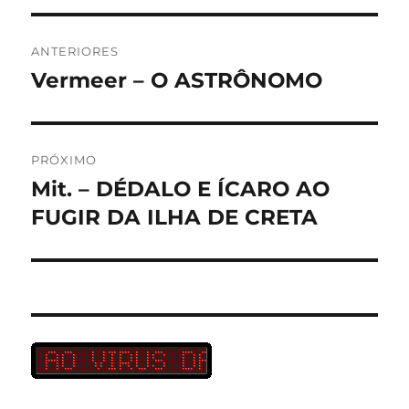
Navegação
ANTERIORES
de
Vermeer – O ASTRÔNOMO
Post
anterior:
Post
PRÓXIMO
Mit. – DÉDALO E ÍCARO AO
Próximo
post:
FUGIR DA ILHA DE CRETA