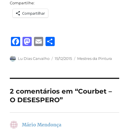
Compartilhe:
Compartilhar
F
M
E
S
a
a
m
h
c
st
ai
a
Autor
Publicado
Categorias
Lu Dias Carvalho
15/12/2015
Mestres da Pintura
em
e
o
l
re
b
d
o
o
2 comentários em “Courbet –
o
n
O DESESPERO”
k
Mário Mendonça
disse: