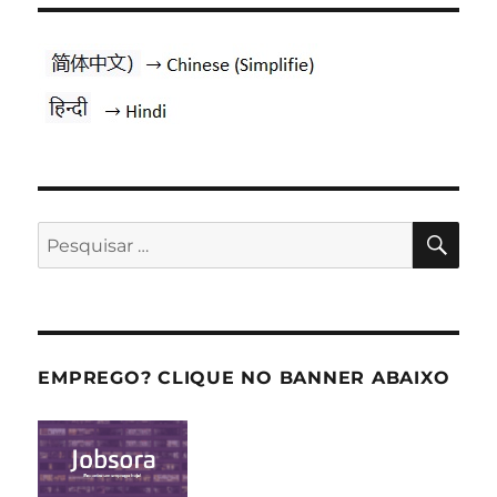
PES
Pesquisar
por:
EMPREGO? CLIQUE NO BANNER ABAIXO