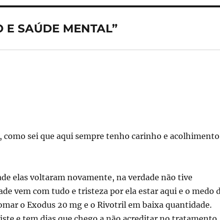
O E SAÚDE MENTAL”
e, como sei que aqui sempre tenho carinho e acolhimento
dade elas voltaram novamente, na verdade não tive
de vem com tudo e tristeza por ela estar aqui e o medo 
tomar o Exodus 20 mg e o Rivotril em baixa quantidade.
iste e tem dias que chego a não acreditar no tratamento