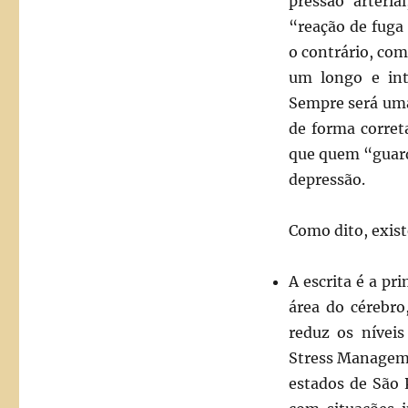
pressão arteri
“reação de fuga
o contrário, com
um longo e inte
Sempre será uma
de forma corret
que quem “guard
depressão.
Como dito, exist
A escrita é a p
área do cérebro,
reduz os níveis
Stress Manageme
estados de São 