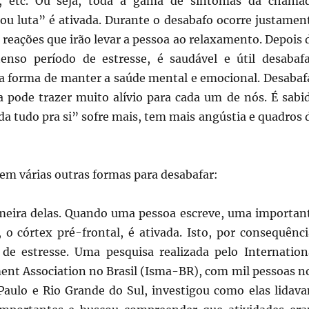
al, etc. Ou seja, toda a gama de sintomas da chama
 ou luta” é ativada. Durante o desabafo ocorre justamen
 reações que irão levar a pessoa ao relaxamento. Depois 
nso período de estresse, é saudável e útil desabafa
 forma de manter a saúde mental e emocional. Desabaf
a pode trazer muito alívio para cada um de nós. É sabi
a tudo pra si” sofre mais, tem mais angústia e quadros 
em várias outras formas para desabafar:
rimeira delas. Quando uma pessoa escreve, uma importan
 o córtex pré-frontal, é ativada. Isto, por consequênci
 de estresse. Uma pesquisa realizada pelo Internation
nt Association no Brasil (Isma-BR), com mil pessoas n
Paulo e Rio Grande do Sul, investigou como elas lidav