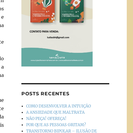
am
os
 e
ma
te
do
 a
ma
POSTS RECENTES
ue
COMO DESENVOLVER A INTUIÇÃO
te
A ANSIEDADE QUE MALTRATA
da
NÃO PEÇA! OFEREÇA!
is
POR QUE AS PESSOAS GRITAM?
TRANSTORNO BIPOLAR – ILUSÃO DE