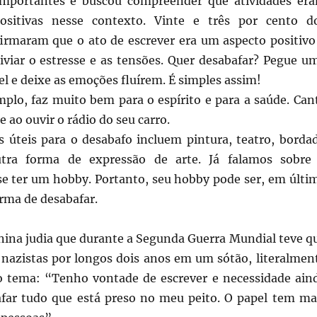
importantes e buscou compreender que atividades er
ositivas nesse contexto. Vinte e três por cento d
firmaram que o ato de escrever era um aspecto positivo
liviar o estresse e as tensões. Quer desabafar? Pegue u
l e deixe as emoções fluírem. É simples assim!
mplo, faz muito bem para o espírito e para a saúde. Can
 ao ouvir o rádio do seu carro.
 úteis para o desabafo incluem pintura, teatro, borda
tra forma de expressão de arte. Já falamos sobre
se ter um hobby. Portanto, seu hobby pode ser, em últi
orma de desabafar.
ina judia que durante a Segunda Guerra Mundial teve q
 nazistas por longos dois anos em um sótão, literalmen
o tema: “Tenho vontade de escrever e necessidade ain
far tudo que está preso no meu peito. O papel tem ma