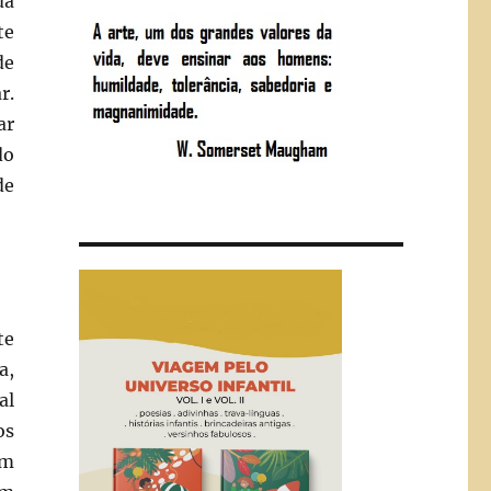
da
te
de
r.
ar
do
de
te
a,
al
os
am