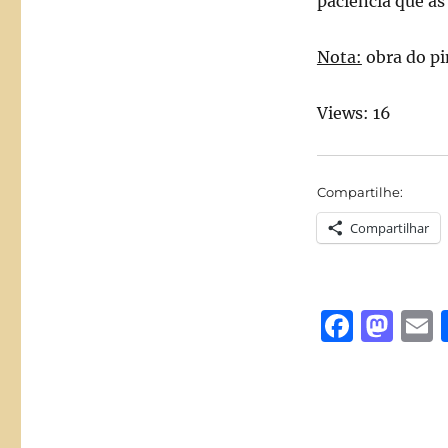
paciência que as
Nota:
obra do pin
Views: 16
Compartilhe:
Compartilhar
F
M
a
a
c
st
a
e
o
l