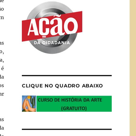
ue
ão
um
as
o,
a,
 é
da
os
CLIQUE NO QUADRO ABAIXO
ar
as
da