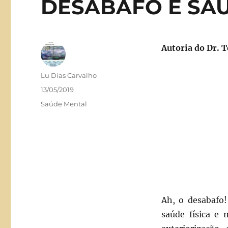
DESABAFO E SA
Autoria do Dr. 
Autor
Lu Dias Carvalho
Publicado
13/05/2019
em
Categorias
Saúde Mental
Ah, o desabafo
saúde física e