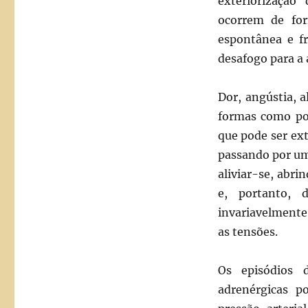
exteriorizaçã
ocorrem de fo
espontânea e f
desafogo para a 
Dor, angústia, a
formas como po
que pode ser ex
passando por um
aliviar-se, abri
e, portanto, 
invariavelmente 
as tensões.
Os episódios 
adrenérgicas p