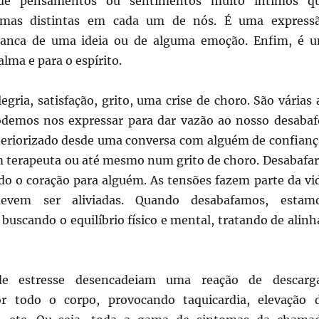
o de pensamentos ou sentimentos muito íntimos q
rmas distintas em cada um de nós. É uma express
ranca de uma ideia ou de alguma emoção. Enfim, é 
alma e para o espírito.
legria, satisfação, grito, uma crise de choro. São várias 
demos nos expressar para dar vazão ao nosso desabaf
teriorizado desde uma conversa com alguém de confianç
 terapeuta ou até mesmo num grito de choro. Desabafar
ndo o coração para alguém. As tensões fazem parte da vi
devem ser aliviadas. Quando desabafamos, estam
buscando o equilíbrio físico e mental, tratando de alinh
de estresse desencadeiam uma reação de descarg
or todo o corpo, provocando taquicardia, elevação 