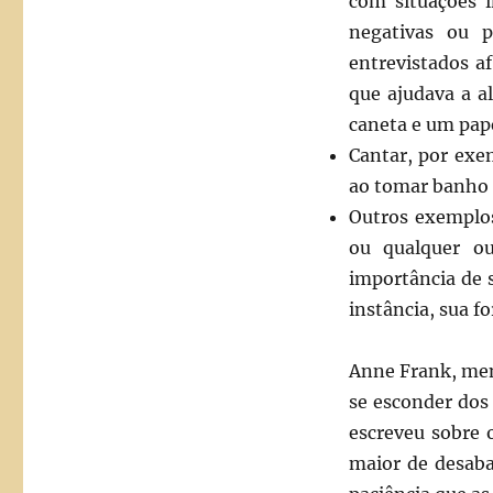
com situações 
negativas ou p
entrevistados a
que ajudava a a
caneta e um pape
Cantar, por exe
ao tomar banho e
Outros exemplos
ou qualquer ou
importância de 
instância, sua f
Anne Frank, men
se esconder dos
escreveu sobre 
maior de desaba