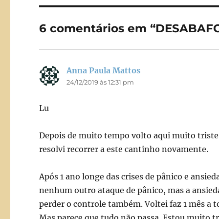
b
d
o
o
6 comentários em “DESABAF
o
n
k
Anna Paula Mattos
disse:
24/12/2019 às 12:31 pm
Lu
Depois de muito tempo volto aqui muito trist
resolvi recorrer a este cantinho novamente.
Após 1 ano longe das crises de pânico e ansie
nenhum outro ataque de pânico, mas a ansieda
perder o controle também. Voltei faz 1 mês a 
Mas parece que tudo não passa. Estou muito tr