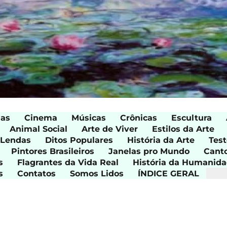
ias
Cinema
Músicas
Crônicas
Escultura
Animal Social
Arte de Viver
Estilos da Arte
 Lendas
Ditos Populares
História da Arte
Test
Pintores Brasileiros
Janelas pro Mundo
Cant
s
Flagrantes da Vida Real
História da Humanid
s
Contatos
Somos Lidos
ÍNDICE GERAL