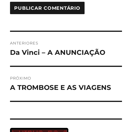
Navegação
ANTERIORES
de
Da Vinci – A ANUNCIAÇÃO
Post
anterior:
Post
PRÓXIMO
A TROMBOSE E AS VIAGENS
Próximo
post: