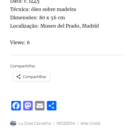
Data: c. 1445
Técnica: óleo sobre madeira
Dimensões: 80 x 56 cm
Localização: Museo del Prado, Madrid
Views: 6
Compartilhe:
Compartilhar
F
M
E
S
a
a
m
h
c
st
ai
a
Autor
Publicado
Categorias
Lu Dias Carvalho
19/12/2014
Arte Cristã
em