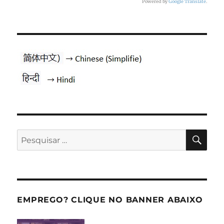
Powered by
Google Translate
.
PES
Pesquisar
por:
EMPREGO? CLIQUE NO BANNER ABAIXO