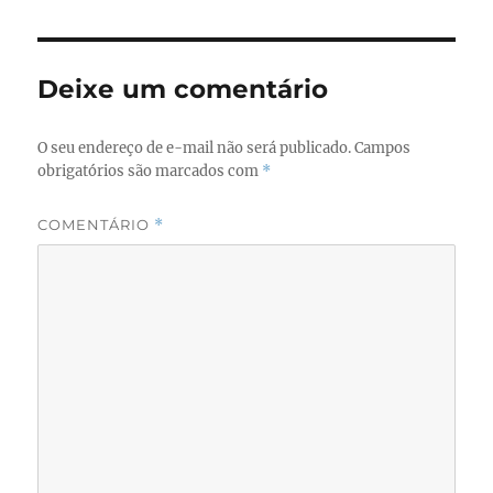
e
o
l
re
b
d
o
o
Deixe um comentário
o
n
k
O seu endereço de e-mail não será publicado.
Campos
obrigatórios são marcados com
*
COMENTÁRIO
*