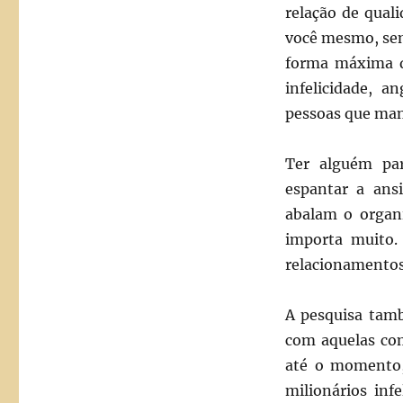
relação de qual
você mesmo, sem
forma máxima de
infelicidade, a
pessoas que man
Ter alguém par
espantar a ans
abalam o orga
importa muito.
relacionamentos,
A pesquisa tam
com aquelas com
até o momento, 
milionários inf