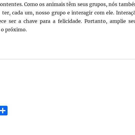
contentes. Como os animais têm seus grupos, nós tamb
 ter, cada um, nosso grupo e interagir com ele. Interaç
rece ser a chave para a felicidade. Portanto, amplie se
 o próximo.
E
S
m
h
i
a