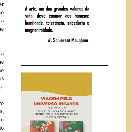
er
mo
 à
ue
 a
ue
ão
os
s.
ro
a,
em
do