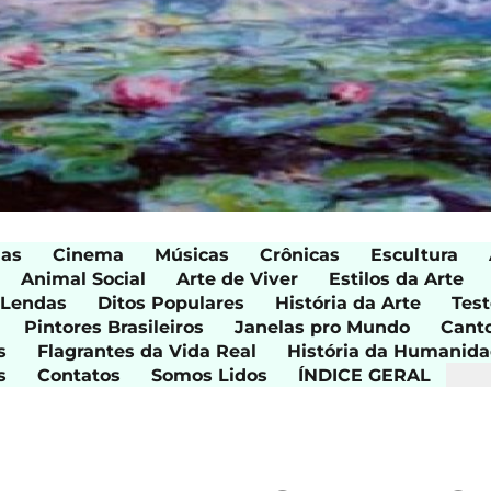
ias
Cinema
Músicas
Crônicas
Escultura
Animal Social
Arte de Viver
Estilos da Arte
 Lendas
Ditos Populares
História da Arte
Test
Pintores Brasileiros
Janelas pro Mundo
Cant
s
Flagrantes da Vida Real
História da Humanid
s
Contatos
Somos Lidos
ÍNDICE GERAL