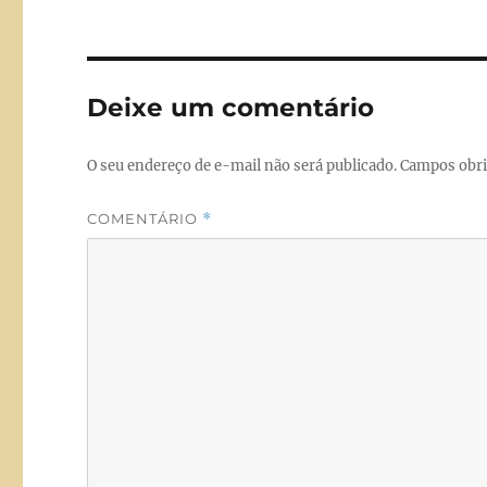
e
o
l
b
d
o
o
Deixe um comentário
o
n
k
O seu endereço de e-mail não será publicado.
Campos obri
COMENTÁRIO
*