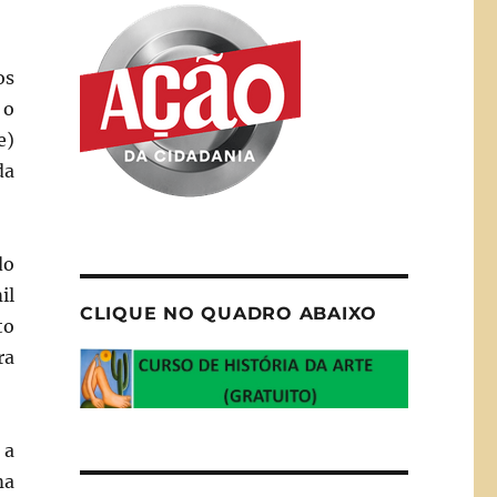
os
 o
e)
da
do
il
CLIQUE NO QUADRO ABAIXO
to
ra
 a
ma