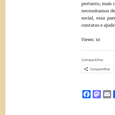
portanto, mais 
necessitamos de
social, essa pa
contatos e ajude
Views: 10
Compartilhe:
Compartilhar
F
M
a
a
c
st
a