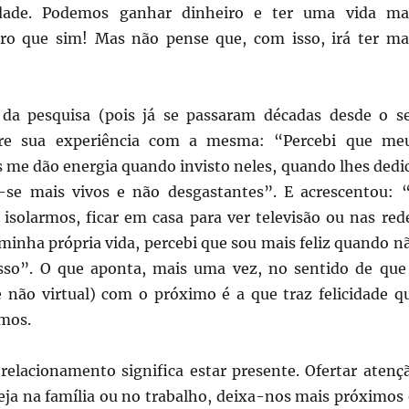
idade. Podemos ganhar dinheiro e ter uma vida ma
aro que sim! Mas não pense que, com isso, irá ter ma
 da pesquisa (pois já se passaram décadas desde o s
obre sua experiência com a mesma: “Percebi que me
 me dão energia quando invisto neles, quando lhes dedi
se mais vivos e não desgastantes”. E acrescentou: 
 isolarmos, ficar em casa para ver televisão ou nas red
 minha própria vida, percebi que sou mais feliz quando n
sso”. O que aponta, mais uma vez, no sentido de que
(e não virtual) com o próximo é a que traz felicidade q
mos.
relacionamento significa estar presente. Ofertar atenç
seja na família ou no trabalho, deixa-nos mais próximos 