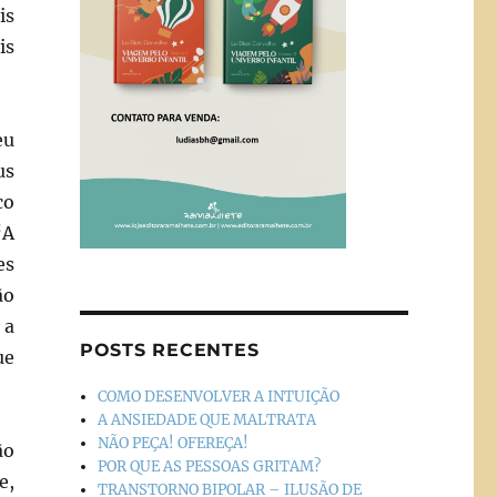
is
is
eu
us
co
“A
es
ão
 a
POSTS RECENTES
ue
COMO DESENVOLVER A INTUIÇÃO
A ANSIEDADE QUE MALTRATA
NÃO PEÇA! OFEREÇA!
ão
POR QUE AS PESSOAS GRITAM?
e,
TRANSTORNO BIPOLAR – ILUSÃO DE