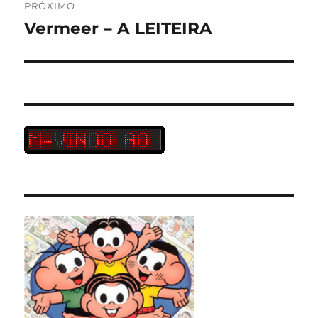
PRÓXIMO
Vermeer – A LEITEIRA
Próximo
post: