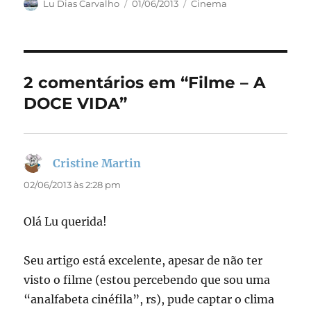
c
st
ai
a
Autor
Publicado
Categorias
Lu Dias Carvalho
01/06/2013
Cinema
em
e
o
l
re
b
d
o
o
2 comentários em “Filme – A
o
n
DOCE VIDA”
k
Cristine Martin
disse:
02/06/2013 às 2:28 pm
Olá Lu querida!
Seu artigo está excelente, apesar de não ter
visto o filme (estou percebendo que sou uma
“analfabeta cinéfila”, rs), pude captar o clima