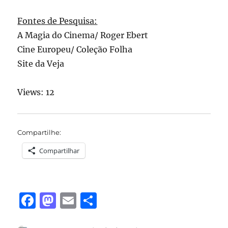
Fontes de Pesquisa:
A Magia do Cinema/ Roger Ebert
Cine Europeu/ Coleção Folha
Site da Veja
Views: 12
Compartilhe:
Compartilhar
F
M
E
S
a
a
m
h