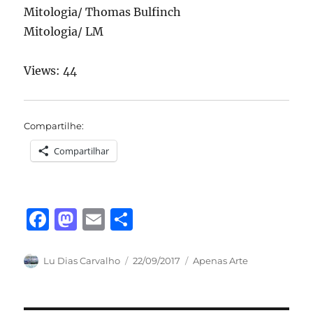
Mitologia/ Thomas Bulfinch
Mitologia/ LM
Views: 44
Compartilhe:
Compartilhar
F
M
E
S
a
a
m
h
c
st
ai
a
Autor
Publicado
Categorias
Lu Dias Carvalho
22/09/2017
Apenas Arte
em
e
o
l
re
b
d