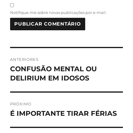
Notifique-me sobre novas publicações por e-mail.
Navegação
ANTERIORES
de
CONFUSÃO MENTAL OU
Post
anterior:
DELIRIUM EM IDOSOS
Post
PRÓXIMO
É IMPORTANTE TIRAR FÉRIAS
Próximo
post: