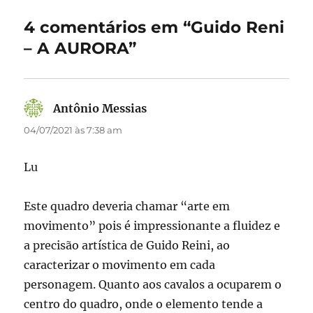
o
o
4 comentários em “Guido Reni
o
n
– A AURORA”
k
Antônio Messias
disse:
04/07/2021 às 7:38 am
Lu
Este quadro deveria chamar “arte em
movimento” pois é impressionante a fluidez e
a precisão artística de Guido Reini, ao
caracterizar o movimento em cada
personagem. Quanto aos cavalos a ocuparem o
centro do quadro, onde o elemento tende a