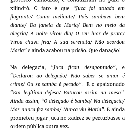
xilindró. O fato é que
“Juca foi atuado em
flagrante/ Como meliante/ Pois sambava bem
diante/ Da janela de Maria/ Bem no meio da
alegria/ A noite virou dia/ O seu luar de prata/
Virou chuva fria/ A sua serenata/ Não acordou
Maria”
e ainda acabou na prisão. Que danação!
Na delegacia,
“Juca ficou desapontado”
, e
“Declarou ao delegado/ Não saber se amor é
crime/ Ou se samba é pecado”
. E o apaixonado
“Em legítima defesa/ Batucou assim na mesa”.
Ainda assim, “O delegado é bamba/ Na delegacia/
Mas nunca fez samba/ Nunca viu Maria”
. E ainda
prometeu jogar Juca no xadrez se perturbasse a
ordem pública outra vez.