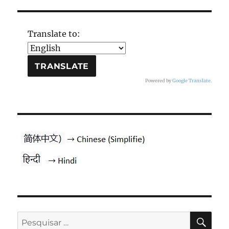
Translate to:
Powered by
Google Translate
.
PES
Pesquisar