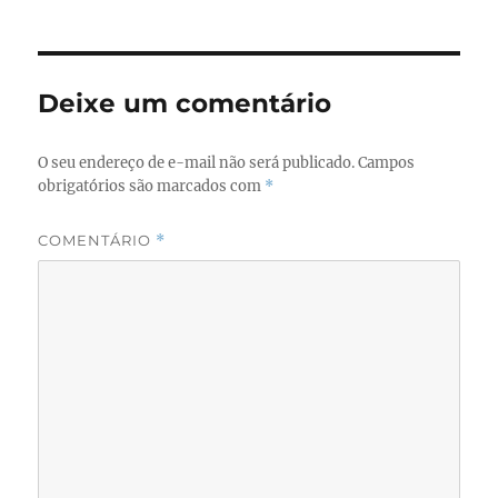
e
o
l
re
b
d
o
o
Deixe um comentário
o
n
k
O seu endereço de e-mail não será publicado.
Campos
obrigatórios são marcados com
*
COMENTÁRIO
*