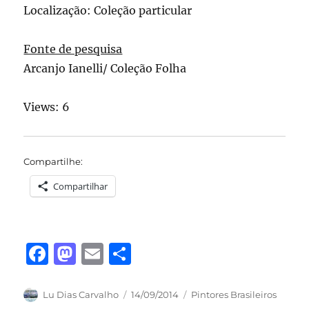
Localização: Coleção particular
Fonte de pesquisa
Arcanjo Ianelli/ Coleção Folha
Views: 6
Compartilhe:
Compartilhar
F
M
E
S
a
a
m
h
c
st
ai
a
Autor
Publicado
Categorias
Lu Dias Carvalho
14/09/2014
Pintores Brasileiros
em