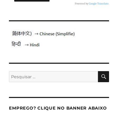
Powered by
Google Translate
.
PES
Pesquisar
por:
EMPREGO? CLIQUE NO BANNER ABAIXO