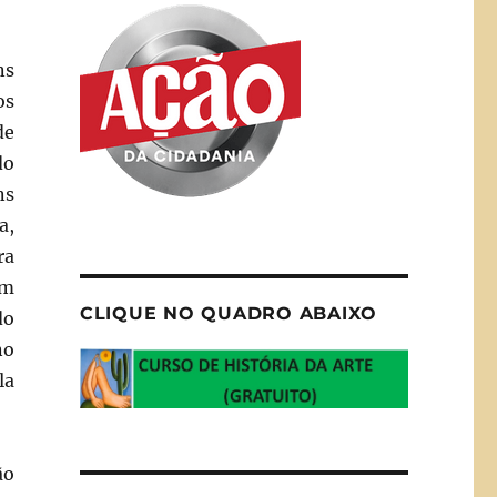
ns
os
de
do
ns
a,
ra
um
CLIQUE NO QUADRO ABAIXO
do
no
la
ão