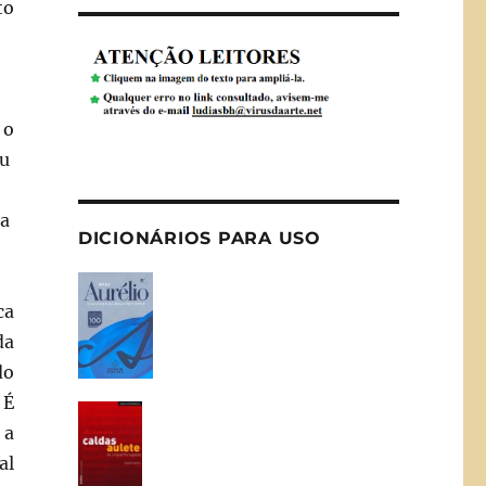
to
 o
eu
 a
DICIONÁRIOS PARA USO
ca
da
do
 É
 a
al