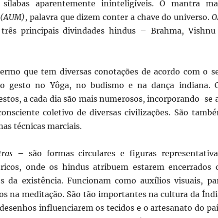
sílabas aparentemente ininteligíveis. O mantra ma
 (AUM)
, palavra que dizem conter a chave do universo.
O
 três principais divindades hindus – Brahma, Vishnu
ermo que tem diversas conotações de acordo com o s
ndo gesto no Yôga, no budismo e na dança indiana. 
stos, a cada dia são mais numerosos, incorporando-se 
nconsciente coletivo de diversas civilizações. São tamb
as técnicas marciais.
ras
– são formas circulares e figuras representativa
ricos, onde os hindus atribuem estarem encerrados 
s da existência. Funcionam como auxílios visuais, pa
os na meditação. São tão importantes na cultura da Índi
desenhos influenciarem os tecidos e o artesanato do paí