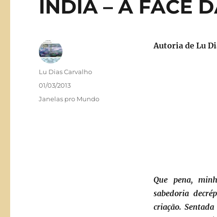
ÍNDIA – A FACE 
Autoria de
Lu Di
Autor
Lu Dias Carvalho
Publicado
01/03/2013
em
Categorias
Janelas pro Mundo
Que pena, minha
sabedoria decré
criação. Sentada