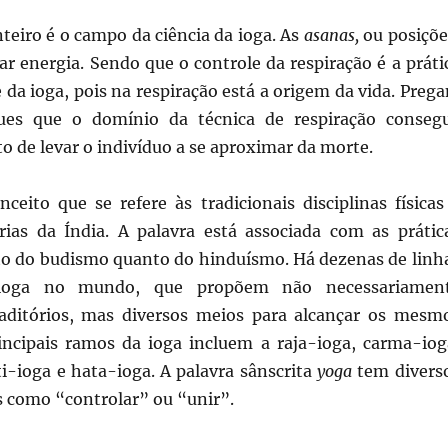
nteiro é o campo da ciência da ioga. As
asanas,
ou posiçõe
ar energia. Sendo que o controle da respiração é a práti
da ioga, pois na respiração está a origem da vida. Preg
ues que o domínio da técnica de respiração conseg
to de levar o indivíduo a se aproximar da morte.
ceito que se refere às tradicionais disciplinas físicas
rias da Índia. A palavra está associada com as prátic
to do budismo quanto do hinduísmo. Há dezenas de linh
 ioga no mundo, que propõem não necessariamen
aditórios, mas diversos meios para alcançar os mesm
rincipais ramos da ioga incluem a raja-ioga, carma-iog
i-ioga e hata-ioga. A palavra sânscrita
yoga
tem divers
is como “controlar” ou “unir”.