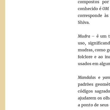
compostos por 
conhecido é
OM
corresponde às
Shiva.
Mudra
– é um t
uso, significa
mudras, como ge
folclore e ao i
usados em algum
Mandalas
e
yant
padrões geomét
códigos sagrado
ajudarem os olh
a ponto de seus 