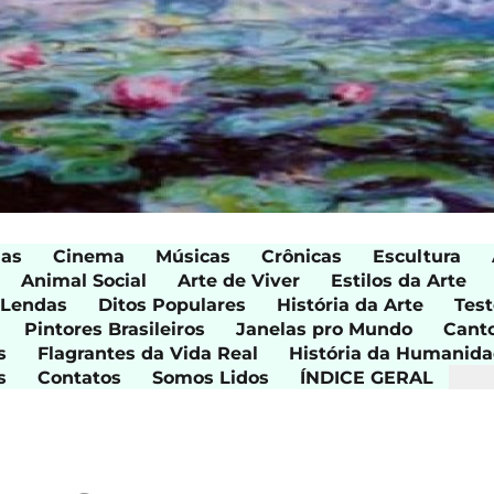
ias
Cinema
Músicas
Crônicas
Escultura
Animal Social
Arte de Viver
Estilos da Arte
 Lendas
Ditos Populares
História da Arte
Test
Pintores Brasileiros
Janelas pro Mundo
Cant
s
Flagrantes da Vida Real
História da Humanid
s
Contatos
Somos Lidos
ÍNDICE GERAL