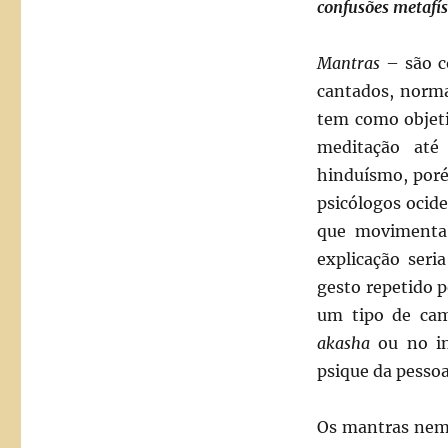
confusões metafí
Mantras
– são c
cantados, norm
tem como objeti
meditação até
hinduísmo, poré
psicólogos ocid
que movimenta 
explicação ser
gesto repetido p
um tipo de ca
akasha
ou no in
psique da pessoa
Os mantras nem 