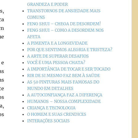
GRANDEZA E PODER
s,
TRANSTORNOS DE ANSIEDADE MAIS
COMUNS
ca
FENG SHUI – CHEGA DE DESORDEM!
am
FENG SHUI – COMO A DESORDEM NOS
ue
AFETA
A PIMENTA E A LONGEVIDADE
POR QUE SENTIMOS ALEGRIA E TRISTEZA?
A ARTE DE SUPERAR DESAFIOS
 e
VOCÊ É UMA PESSOA CHATA?
A IMPORTÂNCIA DE TOCAR E SER TOCADO
as
RIR DE SI MESMO FAZ BEM À SAÚDE
as
AS 50 PINTURAS MAIS FAMOSAS DO
te
MUNDO EM DETALHES
A AUTOCONFIANÇA FAZ A DIFERENÇA
os
HUMANOS – NOSSA COMPLEXIDADE
a,
CRIANÇA E TECNOLOGIA
os
O HOMEM E SUAS CRENDICES
INTERAÇÕES SOCIAIS