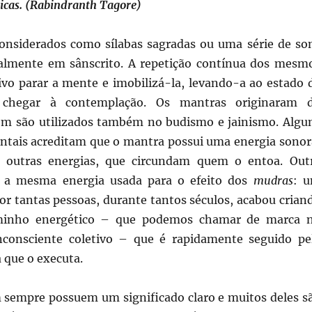
sicas. (Rabindranth Tagore)
onsiderados como sílabas sagradas ou uma série de so
almente em sânscrito. A repetição contínua dos mesm
vo parar a mente e imobilizá-la, levando-a ao estado 
 chegar à contemplação. Os mantras originaram 
m são utilizados também no budismo e jainismo. Algu
entais acreditam que o mantra possui uma energia sonor
outras energias, que circundam quem o entoa. Out
ia a mesma energia usada para o efeito dos
mudras
: 
or tantas pessoas, durante tantos séculos, acabou crian
minho energético – que podemos chamar de marca 
consciente coletivo – que é rapidamente seguido pe
 que o executa.
sempre possuem um significado claro e muitos deles s