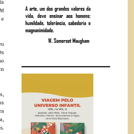
is
M
 e
eu
Os
ao
ém
s,
os
ra
a,
s.