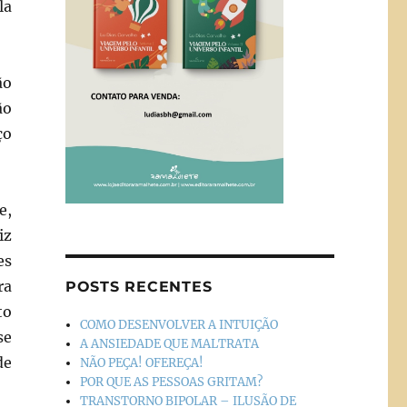
la
ão
ão
ço
e,
iz
es
ra
POSTS RECENTES
to
COMO DESENVOLVER A INTUIÇÃO
se
A ANSIEDADE QUE MALTRATA
de
NÃO PEÇA! OFEREÇA!
POR QUE AS PESSOAS GRITAM?
TRANSTORNO BIPOLAR – ILUSÃO DE