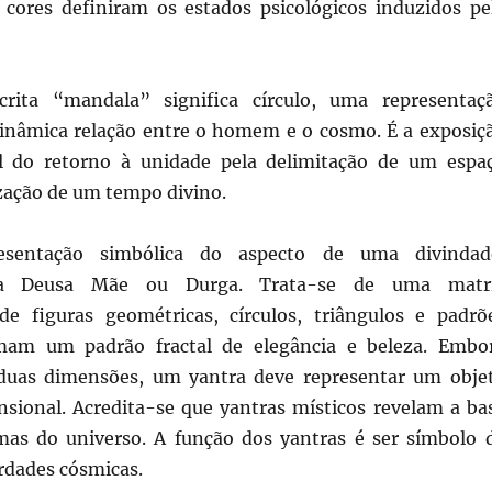
cores definiram os estados psicológicos induzidos pe
crita “mandala” significa círculo, uma representaç
inâmica relação entre o homem e o cosmo. É a exposiç
al do retorno à unidade pela delimitação de um espa
ização de um tempo divino.
esentação simbólica do aspecto de uma divindad
a Deusa Mãe ou Durga. Trata-se de uma matr
de figuras geométricas, círculos, triângulos e padrõ
rmam um padrão fractal de elegância e beleza. Embo
uas dimensões, um yantra deve representar um obje
nsional. Acredita-se que yantras místicos revelam a ba
mas do universo. A função dos yantras é ser símbolo 
rdades cósmicas.