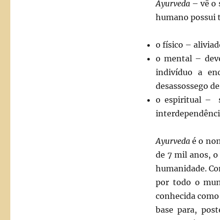
Ayurveda
– vê o
humano possui t
o físico – alivi
o mental – dev
indivíduo a e
desassossego de
o espiritual – 
interdependência
Ayurveda
é o nom
de 7 mil anos, 
humanidade. Cont
por todo o mun
conhecida como 
base para, post