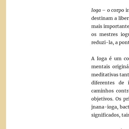
Ioga
– o corpo i
destinam a liber
mais importante 
os mestres iog
reduzi-la, a pon
A
Ioga
é um con
mentais originá
meditativas tan
diferentes de
caminhos contr
objetivos. Os p
jnana-ioga, bact
significados, ta