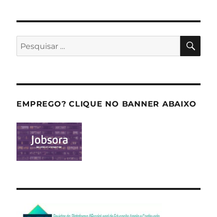
PES
Pesquisar
por:
EMPREGO? CLIQUE NO BANNER ABAIXO