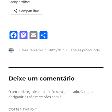
Compartilhe:
Compartilhar
F
M
E
S
a
a
m
h
c
st
ai
a
Autor
Publicado
Categorias
Lu Dias Carvalho
01/09/2013
Janelas pro Mundo
em
e
o
l
re
b
d
o
o
Deixe um comentário
o
n
k
O seu endereço de e-mail não será publicado.
Campos
obrigatórios são marcados com
*
COMENTÁRIO
*