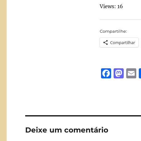
Views: 16
Compartilhe:
Compartilhar
F
M
a
a
c
st
a
e
o
l
b
d
o
o
Deixe um comentário
o
n