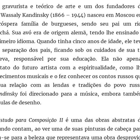
, gravurista e teórico de arte e um dos fundadores 
, Wassaly Kandinsky (1866 – 1944) nasceu em Moscou 
óspera família de burgueses, sendo seu pai um ri
chá. Sua avó era de origem alemã, tendo lhe ensinado
meiro idioma. Quando tinha cinco anos de idade, ele te
 separação dos pais, ficando sob os cuidados de sua t
eeva, responsável por sua educação. Ela não apen
tato do futuro artista com a espiritualidade, como l
ecimentos musicais e o fez conhecer os contos russos q
 sua relação com as lendas e tradições do povo russ
dinsky
foi direcionado para a música, embora tamb
aulas de desenho.
studo para Composição II
é uma das obras abstratas 
gundo contam, ao ver uma de suas pinturas de cabeça pa
u-se para a beleza que representava uma obra desprovi