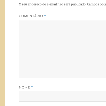
k
O seu endereço de e-mail não será publicado.
Campos obri
COMENTÁRIO
*
NOME
*