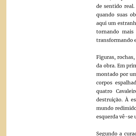
de sentido real
quando suas ob
aqui um estranho
tornando mais 
transformando e
Figuras, rochas,
da obra. Em pri
montado por um 
corpos espalhad
quatro Cavale
destruição. À e
mundo redimido.
esquerda vê-se u
Segundo a curad