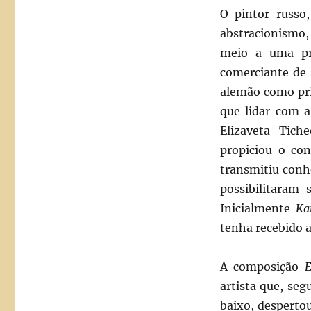
O pintor russo
abstracionismo
meio a uma pr
comerciante de 
alemão como pri
que lidar com a
Elizaveta Tich
propiciou o con
transmitiu conh
possibilitaram
Inicialmente
Kan
tenha recebido 
A composição
E
artista que, se
baixo, desperto