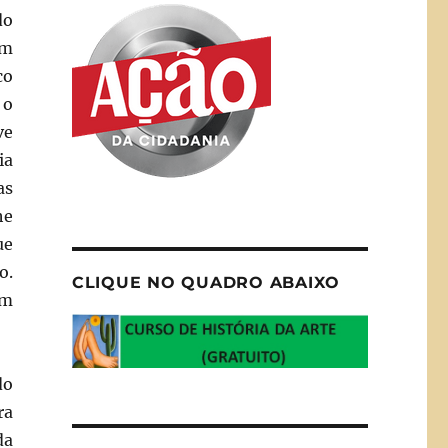
do
em
co
 o
ve
ia
as
he
ue
o.
CLIQUE NO QUADRO ABAIXO
ém
do
ra
da