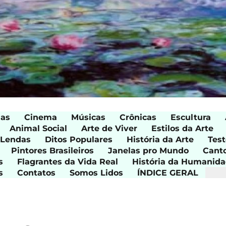
ias
Cinema
Músicas
Crônicas
Escultura
Animal Social
Arte de Viver
Estilos da Arte
 Lendas
Ditos Populares
História da Arte
Test
Pintores Brasileiros
Janelas pro Mundo
Cant
s
Flagrantes da Vida Real
História da Humanid
s
Contatos
Somos Lidos
ÍNDICE GERAL