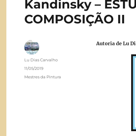
Kandinsky – ES
COMPOSIÇÃO II
Autoria de Lu D
Autor
Lu Dias Carvalho
Publicado
11/05/2019
em
Categorias
Mestres da Pintura