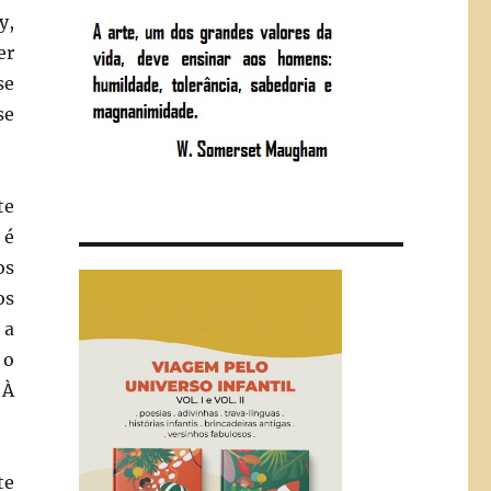
y,
er
se
se
te
 é
os
os
 a
 o
 À
te