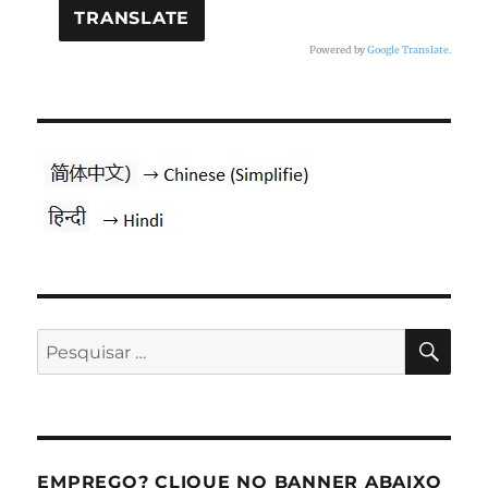
Powered by
Google Translate
.
PES
Pesquisar
por:
EMPREGO? CLIQUE NO BANNER ABAIXO