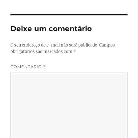
b
d
o
o
o
n
Deixe um comentário
k
O seu endereço de e-mail não será publicado.
Campos
obrigatórios são marcados com
*
COMENTÁRIO
*