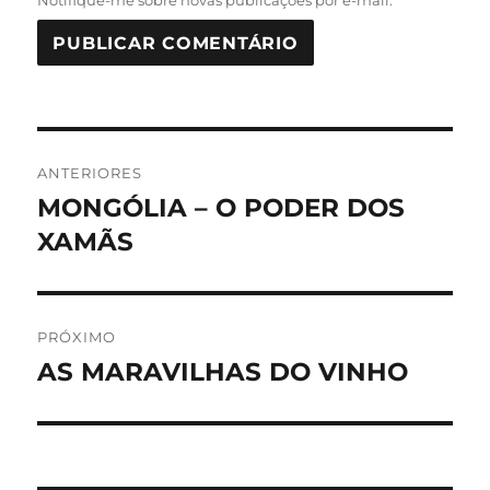
Notifique-me sobre novas publicações por e-mail.
Navegação
ANTERIORES
de
MONGÓLIA – O PODER DOS
Post
anterior:
XAMÃS
Post
PRÓXIMO
AS MARAVILHAS DO VINHO
Próximo
post: