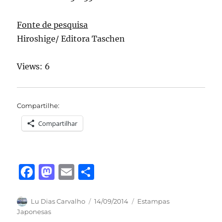
Fonte de pesquisa
Hiroshige/ Editora Taschen
Views: 6
Compartilhe:
Compartilhar
F
M
E
S
a
a
m
h
c
st
ai
a
Autor
Publicado
Categorias
Lu Dias Carvalho
14/09/2014
Estampas
em
Japonesas
e
o
l
re