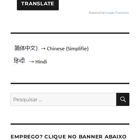
Powered by
Google Translate
.
PES
Pesquisar
por:
EMPREGO? CLIQUE NO BANNER ABAIXO