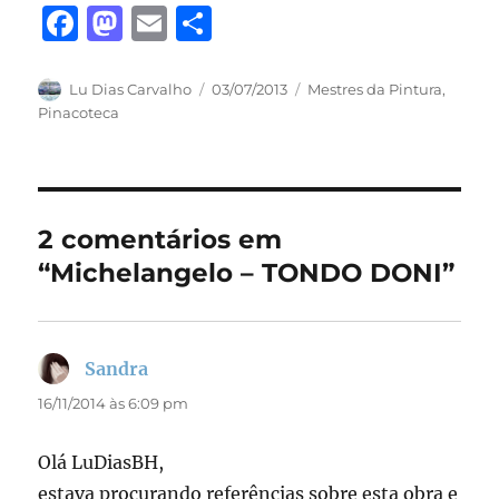
F
M
E
S
a
a
m
h
c
st
ai
a
Autor
Publicado
Categorias
Lu Dias Carvalho
03/07/2013
Mestres da Pintura
,
em
Pinacoteca
e
o
l
re
b
d
o
o
o
n
2 comentários em
k
“Michelangelo – TONDO DONI”
Sandra
disse:
16/11/2014 às 6:09 pm
Olá LuDiasBH,
estava procurando referências sobre esta obra e