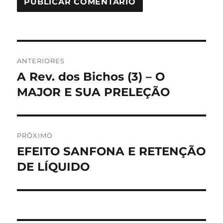
Navegação
ANTERIORES
de
A Rev. dos Bichos (3) – O
Post
anterior:
MAJOR E SUA PRELEÇÃO
Post
PRÓXIMO
EFEITO SANFONA E RETENÇÃO
Próximo
post:
DE LÍQUIDO