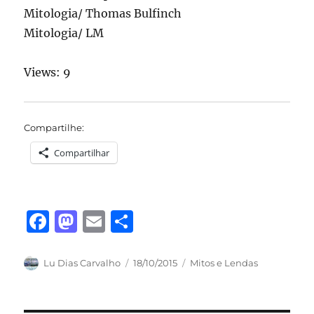
Mitologia/ Thomas Bulfinch
Mitologia/ LM
Views: 9
Compartilhe:
Compartilhar
F
M
E
S
a
a
m
h
c
st
ai
a
Autor
Publicado
Categorias
Lu Dias Carvalho
18/10/2015
Mitos e Lendas
em
e
o
l
re
b
d