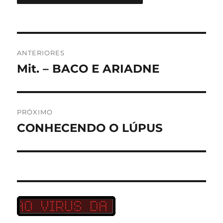
Navegação
ANTERIORES
de
Mit. – BACO E ARIADNE
Post
anterior:
Post
PRÓXIMO
CONHECENDO O LÚPUS
Próximo
post: