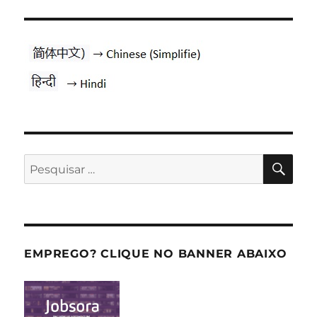
PES
Pesquisar
por:
EMPREGO? CLIQUE NO BANNER ABAIXO