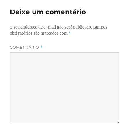
o
o
Deixe um comentário
o
n
k
O seu endereço de e-mail não será publicado.
Campos
obrigatórios são marcados com
*
COMENTÁRIO
*