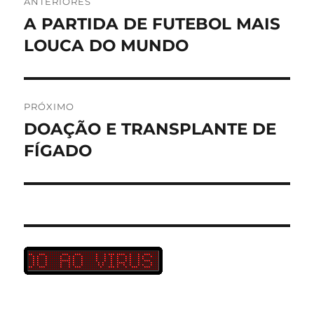
ANTERIORES
de
A PARTIDA DE FUTEBOL MAIS
Post
anterior:
LOUCA DO MUNDO
Post
PRÓXIMO
DOAÇÃO E TRANSPLANTE DE
Próximo
post:
FÍGADO