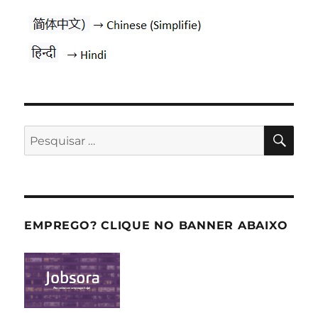
PES
Pesquisar
por:
EMPREGO? CLIQUE NO BANNER ABAIXO