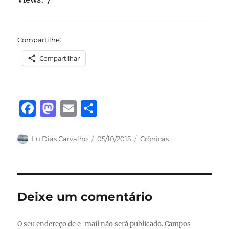
Compartilhe:
Compartilhar
F
M
E
S
a
a
m
h
c
st
ai
a
Autor
Publicado
Categorias
Lu Dias Carvalho
05/10/2015
Crônicas
em
e
o
l
re
b
d
o
o
Deixe um comentário
o
n
k
O seu endereço de e-mail não será publicado.
Campos