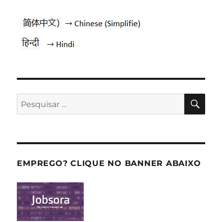
PES
Pesquisar
por:
EMPREGO? CLIQUE NO BANNER ABAIXO