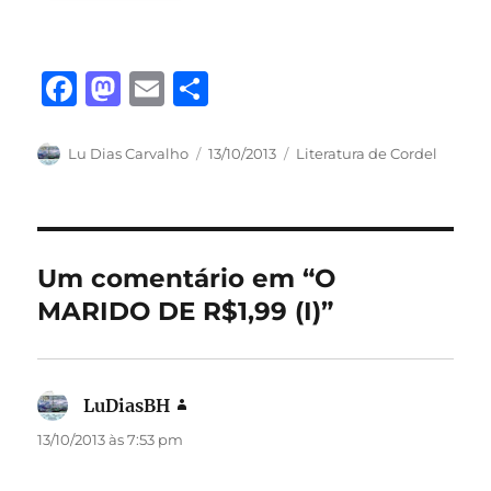
F
M
E
S
a
a
m
h
c
st
ai
a
Autor
Publicado
Categorias
Lu Dias Carvalho
13/10/2013
Literatura de Cordel
em
e
o
l
re
b
d
o
o
Um comentário em “O
o
n
MARIDO DE R$1,99 (I)”
k
LuDiasBH
disse:
13/10/2013 às 7:53 pm