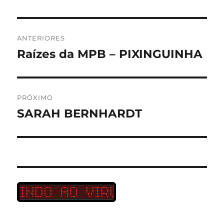
Navegação
ANTERIORES
de
Raízes da MPB – PIXINGUINHA
Post
anterior:
Post
PRÓXIMO
SARAH BERNHARDT
Próximo
post: