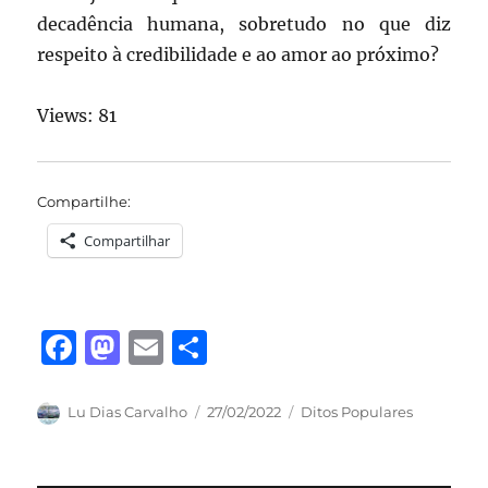
decadência humana, sobretudo no que diz
respeito à credibilidade e ao amor ao próximo?
Views: 81
Compartilhe:
Compartilhar
F
M
E
S
a
a
m
h
c
st
ai
a
Autor
Publicado
Categorias
Lu Dias Carvalho
27/02/2022
Ditos Populares
em
e
o
l
re
b
d