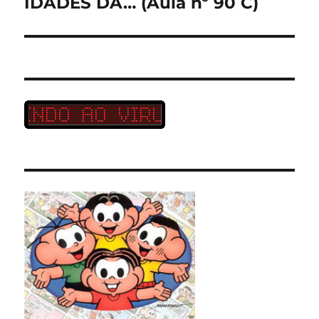
IDADES DA… (Aula nº 90 C)