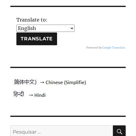
Translate to:
Powered by
Google Translate
.
PES
Pesquisar