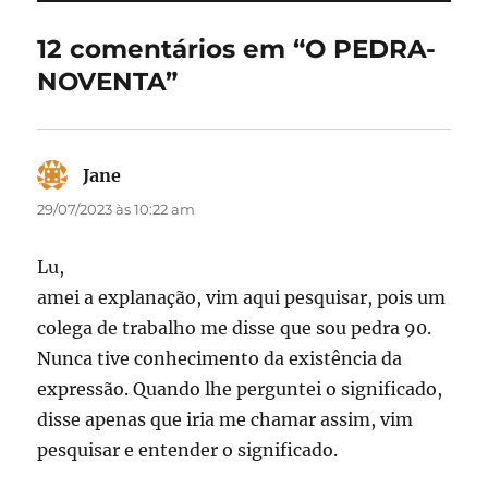
o
o
12 comentários em “O PEDRA-
o
n
NOVENTA”
k
Jane
disse:
29/07/2023 às 10:22 am
Lu,
amei a explanação, vim aqui pesquisar, pois um
colega de trabalho me disse que sou pedra 90.
Nunca tive conhecimento da existência da
expressão. Quando lhe perguntei o significado,
disse apenas que iria me chamar assim, vim
pesquisar e entender o significado.