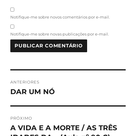
Notifique-me sobre novos comentários por e-mail.
Notifique-me sobre novas publicações por e-mail.
Navegação
ANTERIORES
de
DAR UM NÓ
Post
anterior:
Post
PRÓXIMO
A VIDA E A MORTE / AS TRÊS
Próximo
post: