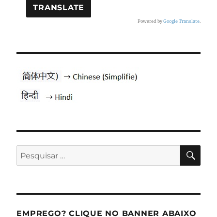
Powered by
Google Translate
.
PES
Pesquisar
por:
EMPREGO? CLIQUE NO BANNER ABAIXO