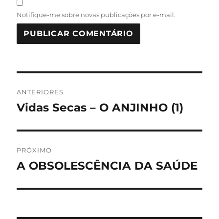
Notifique-me sobre novas publicações por e-mail.
Navegação
ANTERIORES
de
Vidas Secas – O ANJINHO (1)
Post
anterior:
Post
PRÓXIMO
A OBSOLESCÊNCIA DA SAÚDE
Próximo
post: