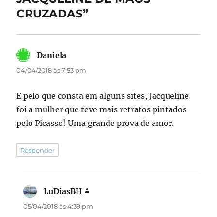
k
CRUZADAS”
Daniela
disse:
04/04/2018 às 7:53 pm
E pelo que consta em alguns sites, Jacqueline
foi a mulher que teve mais retratos pintados
pelo Picasso! Uma grande prova de amor.
Responder
LuDiasBH
disse:
05/04/2018 às 4:39 pm