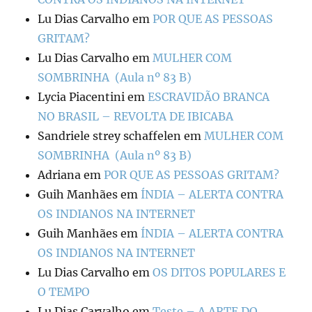
Lu Dias Carvalho
em
POR QUE AS PESSOAS
GRITAM?
Lu Dias Carvalho
em
MULHER COM
SOMBRINHA (Aula nº 83 B)
Lycia Piacentini
em
ESCRAVIDÃO BRANCA
NO BRASIL – REVOLTA DE IBICABA
Sandriele strey schaffelen
em
MULHER COM
SOMBRINHA (Aula nº 83 B)
Adriana
em
POR QUE AS PESSOAS GRITAM?
Guih Manhães
em
ÍNDIA – ALERTA CONTRA
OS INDIANOS NA INTERNET
Guih Manhães
em
ÍNDIA – ALERTA CONTRA
OS INDIANOS NA INTERNET
Lu Dias Carvalho
em
OS DITOS POPULARES E
O TEMPO
Lu Dias Carvalho
em
Teste – A ARTE DO