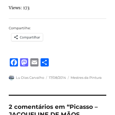
Views: 173
Compartilhe:
Compartilhar
F
M
E
S
a
a
m
h
c
st
ai
a
Autor
Publicado
Categorias
Lu Dias Carvalho
17/08/2014
Mestres da Pintura
em
e
o
l
re
b
d
o
o
2 comentários em “Picasso –
o
n
JACQUELINE DE MÃOS