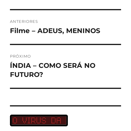
Navegação
ANTERIORES
de
Filme – ADEUS, MENINOS
Post
anterior:
Post
PRÓXIMO
ÍNDIA – COMO SERÁ NO
Próximo
post:
FUTURO?