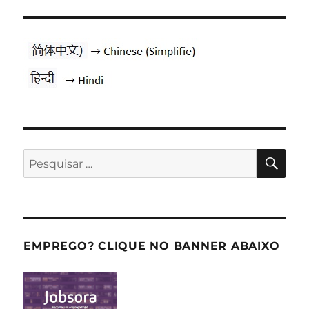
PES
Pesquisar
por:
EMPREGO? CLIQUE NO BANNER ABAIXO