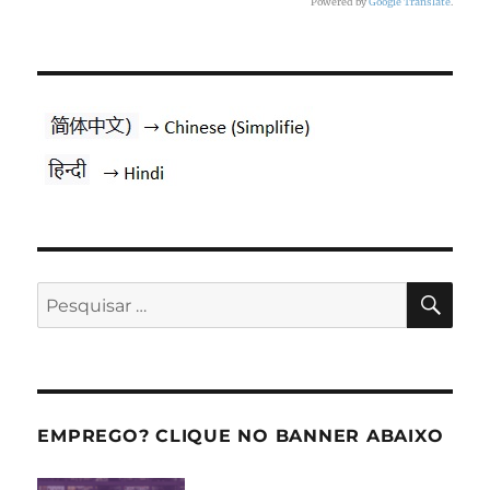
Powered by
Google Translate
.
PES
Pesquisar
por:
EMPREGO? CLIQUE NO BANNER ABAIXO