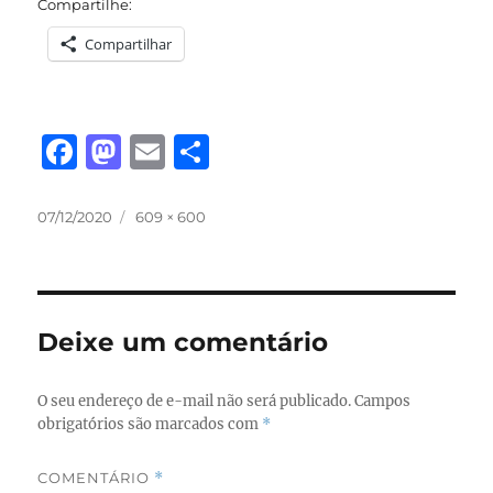
Compartilhe:
Compartilhar
F
M
E
S
a
a
m
h
c
st
ai
a
Publicado
Tamanho
07/12/2020
609 × 600
em
completo
e
o
l
re
b
d
o
o
Deixe um comentário
o
n
k
O seu endereço de e-mail não será publicado.
Campos
obrigatórios são marcados com
*
COMENTÁRIO
*