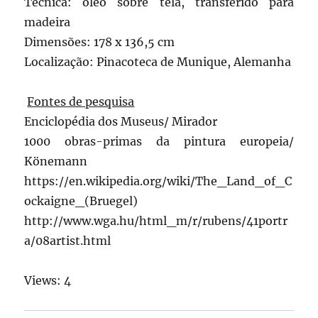
Técnica: óleo sobre tela, transferido para
madeira
Dimensões: 178 x 136,5 cm
Localização: Pinacoteca de Munique, Alemanha
Fontes de pesquisa
Enciclopédia dos Museus/ Mirador
1000 obras-primas da pintura europeia/
Könemann
https://en.wikipedia.org/wiki/The_Land_of_C
ockaigne_(Bruegel)
http://www.wga.hu/html_m/r/rubens/41portr
a/08artist.html
Views: 4