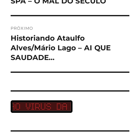
SPA – O MAL DO SÉCULO
Post
anterior:
Post
PRÓXIMO
Historiando Ataulfo
Próximo
post:
Alves/Mário Lago – AI QUE
SAUDADE…