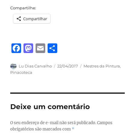
Compartilhe:
Compartilhar
F
M
E
S
a
a
m
h
c
st
ai
a
Autor
Publicado
Categorias
Lu Dias Carvalho
22/04/2017
Mestres da Pintura
,
em
Pinacoteca
e
o
l
re
b
d
o
o
o
n
Deixe um comentário
k
O seu endereço de e-mail não será publicado.
Campos
obrigatórios são marcados com
*