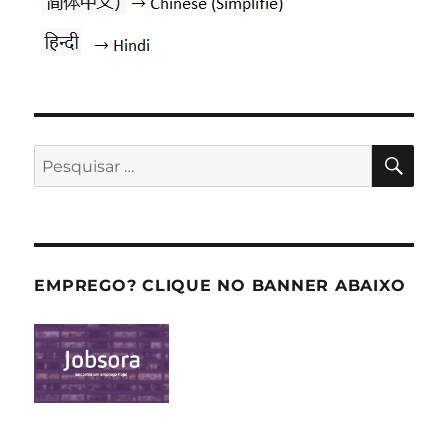
PES
Pesquisar
por:
EMPREGO? CLIQUE NO BANNER ABAIXO